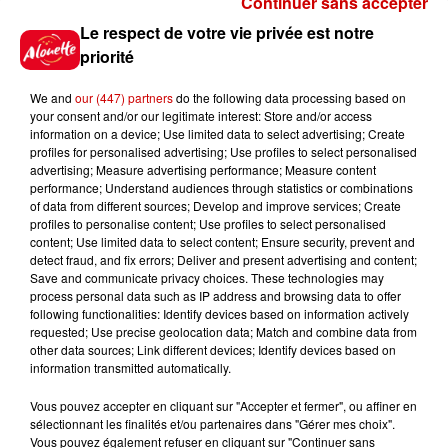
Continuer sans accepter
Gagnez vos places pour le
Le respect de votre vie privée est notre
Festival du Roi Arthur 2026 !
priorité
We and
our (447) partners
do the following data processing based on
your consent and/or our legitimate interest: Store and/or access
information on a device; Use limited data to select advertising; Create
profiles for personalised advertising; Use profiles to select personalised
Gagnez vos entrées pour le
advertising; Measure advertising performance; Measure content
Musée du Sport Automobile au
performance; Understand audiences through statistics or combinations
Mans !
of data from different sources; Develop and improve services; Create
profiles to personalise content; Use profiles to select personalised
content; Use limited data to select content; Ensure security, prevent and
detect fraud, and fix errors; Deliver and present advertising and content;
Save and communicate privacy choices. These technologies may
Alouette vous invite à
process personal data such as IP address and browsing data to offer
Futuroscope Xperiences !
following functionalities: Identify devices based on information actively
requested; Use precise geolocation data; Match and combine data from
other data sources; Link different devices; Identify devices based on
information transmitted automatically.
Vous pouvez accepter en cliquant sur "Accepter et fermer", ou affiner en
sélectionnant les finalités et/ou partenaires dans "Gérer mes choix".
Le Duel - Gagnez votre balade
Vous pouvez également refuser en cliquant sur "Continuer sans