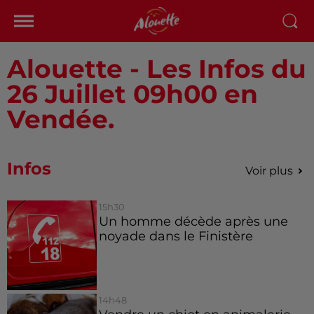
Alouette - Les Infos du
26 Juillet 09h00 en
Vendée.
Infos
Voir plus
15h30
Un homme décède après une
noyade dans le Finistère
14h48