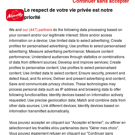
Continuer sans accepter
Gagnez vos places pour le
Le respect de votre vie privée est notre
festival Marché Gourmand 2026
priorité
à Coulon !
We and
our (447) partners
do the following data processing based on
your consent and/or our legitimate interest: Store and/or access
information on a device; Use limited data to select advertising; Create
profiles for personalised advertising; Use profiles to select personalised
Le Duel - Gagnez vos entrées
advertising; Measure advertising performance; Measure content
pour l'un des zoos de nos
performance; Understand audiences through statistics or combinations
régions !
of data from different sources; Develop and improve services; Create
profiles to personalise content; Use profiles to select personalised
content; Use limited data to select content; Ensure security, prevent and
detect fraud, and fix errors; Deliver and present advertising and content;
Save and communicate privacy choices. These technologies may
Destination Vacances - Gagnez
process personal data such as IP address and browsing data to offer
votre séjour en famille au cœur
following functionalities: Identify devices based on information actively
requested; Use precise geolocation data; Match and combine data from
de la...
other data sources; Link different devices; Identify devices based on
information transmitted automatically.
Vous pouvez accepter en cliquant sur "Accepter et fermer", ou affiner en
sélectionnant les finalités et/ou partenaires dans "Gérer mes choix".
Destination Vacances : inscrivez-
Vous pouvez également refuser en cliquant sur "Continuer sans