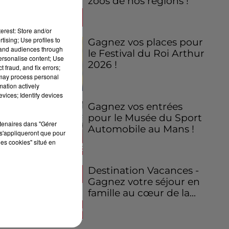
zoos de nos régions !
erest: Store and/or
tising; Use profiles to
Gagnez vos places pour
tand audiences through
le Festival du Roi Arthur
personalise content; Use
2026 !
 fraud, and fix errors;
 may process personal
mation actively
vices; Identify devices
Gagnez vos entrées
pour le Musée du Sport
rtenaires dans "Gérer
Automobile au Mans !
s'appliqueront que pour
les cookies" situé en
Destination Vacances -
Gagnez votre séjour en
famille au cœur de la...