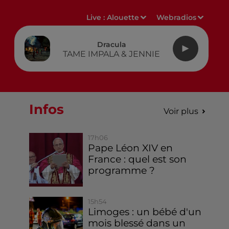
Live :
Alouette
Webradios
Dracula
TAME IMPALA & JENNIE
Infos
Voir plus
17h06
Pape Léon XIV en
France : quel est son
programme ?
15h54
Limoges : un bébé d'un
mois blessé dans un