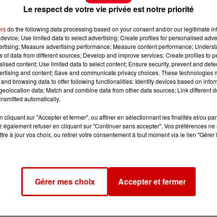
Le respect de votre vie privée est notre priorité
ers
do the following data processing based on your consent and/or our legitimate int
device; Use limited data to select advertising; Create profiles for personalised adver
vertising; Measure advertising performance; Measure content performance; Unders
ns of data from different sources; Develop and improve services; Create profiles to 
alised content; Use limited data to select content; Ensure security, prevent and detect
ertising and content; Save and communicate privacy choices. These technologies
and browsing data to offer following functionalities: Identify devices based on infor
eolocation data; Match and combine data from other data sources; Link different de
nsmitted automatically.
cliquant sur "Accepter et fermer", ou affiner en sélectionnant les finalités et/ou pa
 également refuser en cliquant sur "Continuer sans accepter". Vos préférences ne 
tre à jour vos choix, ou retirer votre consentement à tout moment via le lien "Gérer 
Gérer mes choix
Accepter et fermer