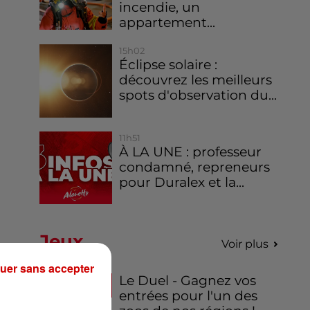
incendie, un
appartement...
15h02
Éclipse solaire :
découvrez les meilleurs
spots d'observation du...
11h51
À LA UNE : professeur
condamné, repreneurs
pour Duralex et la...
Jeux
Voir plus
uer sans accepter
Le Duel - Gagnez vos
entrées pour l'un des