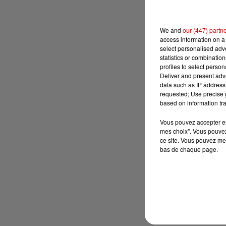
We and
our (447) partn
access information on a 
select personalised ad
statistics or combinatio
profiles to select person
Deliver and present adv
data such as IP address 
requested; Use precise g
based on information tra
Vous pouvez accepter en 
mes choix". Vous pouvez
ce site. Vous pouvez met
bas de chaque page.