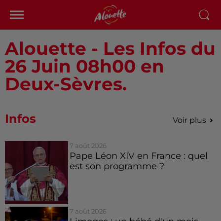
Alouette - Les Infos du
26 Juin 08h00 en
Deux-Sèvres.
Infos
Voir plus
7 août 2026
Pape Léon XIV en France : quel
est son programme ?
7 août 2026