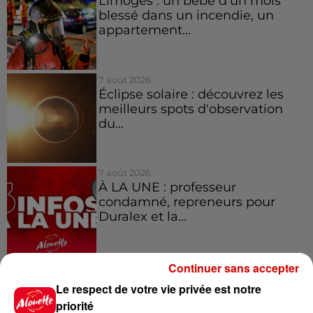
Limoges : un bébé d'un mois
blessé dans un incendie, un
appartement...
7 août 2026
Éclipse solaire : découvrez les
meilleurs spots d'observation
du...
7 août 2026
À LA UNE : professeur
condamné, repreneurs pour
Duralex et la...
Continuer sans accepter
Le respect de votre vie privée est notre
Jeux
Voir plus
priorité