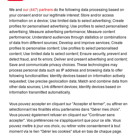
Le Duel - Gagnez vos entrées
We and
our (447) partners
do the following data processing based on
pour l'un des zoos de nos
your consent and/or our legitimate interest: Store and/or access
information on a device; Use limited data to select advertising; Create
régions !
profiles for personalised advertising; Use profiles to select personalised
advertising; Measure advertising performance; Measure content
performance; Understand audiences through statistics or combinations
of data from different sources; Develop and improve services; Create
profiles to personalise content; Use profiles to select personalised
Destination Vacances - Gagnez
content; Use limited data to select content; Ensure security, prevent and
votre séjour en famille au cœur
detect fraud, and fix errors; Deliver and present advertising and content;
de la...
Save and communicate privacy choices. These technologies may
process personal data such as IP address and browsing data to offer
following functionalities: Identify devices based on information actively
requested; Use precise geolocation data; Match and combine data from
other data sources; Link different devices; Identify devices based on
Destination Vacances : inscrivez-
information transmitted automatically.
vous !
Vous pouvez accepter en cliquant sur "Accepter et fermer", ou affiner en
sélectionnant les finalités et/ou partenaires dans "Gérer mes choix".
Vous pouvez également refuser en cliquant sur "Continuer sans
accepter". Vos préférences ne s'appliqueront que pour ce site. Vous
pouvez mettre à jour vos choix, ou retirer votre consentement à tout
moment via le lien "Gérer les cookies" situé en bas de chaque page.