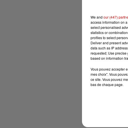
We and
our (447) partn
access information on a 
select personalised ad
statistics or combinatio
profiles to select person
Deliver and present adv
data such as IP address 
requested; Use precise g
based on information tra
Vous pouvez accepter en 
mes choix". Vous pouvez
ce site. Vous pouvez met
bas de chaque page.