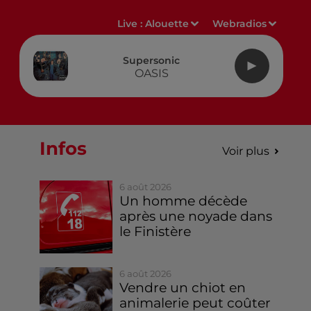
Live :
Alouette
Webradios
Supersonic
OASIS
Infos
Voir plus
6 août 2026
Un homme décède
après une noyade dans
le Finistère
6 août 2026
Vendre un chiot en
animalerie peut coûter