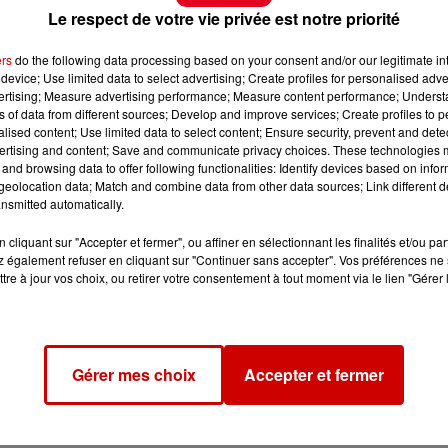
Le respect de votre vie privée est notre priorité
ers
do the following data processing based on your consent and/or our legitimate int
device; Use limited data to select advertising; Create profiles for personalised adver
vertising; Measure advertising performance; Measure content performance; Unders
ns of data from different sources; Develop and improve services; Create profiles to 
alised content; Use limited data to select content; Ensure security, prevent and detect
ertising and content; Save and communicate privacy choices. These technologies
and browsing data to offer following functionalities: Identify devices based on infor
eolocation data; Match and combine data from other data sources; Link different de
nsmitted automatically.
cliquant sur "Accepter et fermer", ou affiner en sélectionnant les finalités et/ou pa
 également refuser en cliquant sur "Continuer sans accepter". Vos préférences ne 
tre à jour vos choix, ou retirer votre consentement à tout moment via le lien "Gérer 
Gérer mes choix
Accepter et fermer