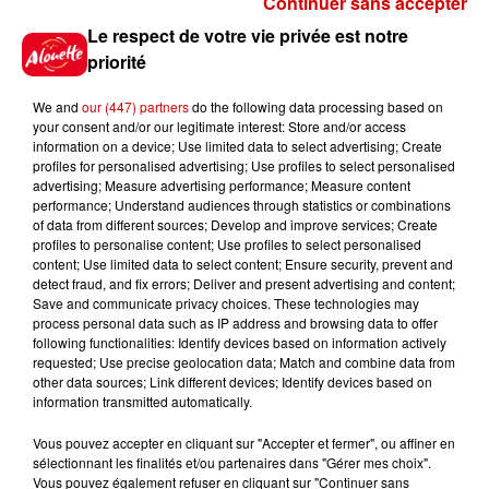
Continuer sans accepter
Gagnez vos places pour le
Le respect de votre vie privée est notre
Festival du Roi Arthur 2026 !
priorité
We and
our (447) partners
do the following data processing based on
your consent and/or our legitimate interest: Store and/or access
information on a device; Use limited data to select advertising; Create
profiles for personalised advertising; Use profiles to select personalised
Gagnez vos entrées pour le
advertising; Measure advertising performance; Measure content
Musée du Sport Automobile au
performance; Understand audiences through statistics or combinations
Mans !
of data from different sources; Develop and improve services; Create
profiles to personalise content; Use profiles to select personalised
content; Use limited data to select content; Ensure security, prevent and
detect fraud, and fix errors; Deliver and present advertising and content;
Save and communicate privacy choices. These technologies may
Alouette vous invite à
process personal data such as IP address and browsing data to offer
Futuroscope Xperiences !
following functionalities: Identify devices based on information actively
requested; Use precise geolocation data; Match and combine data from
other data sources; Link different devices; Identify devices based on
information transmitted automatically.
Vous pouvez accepter en cliquant sur "Accepter et fermer", ou affiner en
sélectionnant les finalités et/ou partenaires dans "Gérer mes choix".
Le Duel - Gagnez votre balade
Vous pouvez également refuser en cliquant sur "Continuer sans