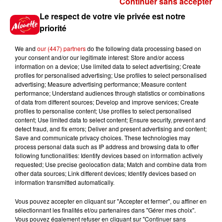
Continuer sans accepter
Gagnez vos places pour le
Le respect de votre vie privée est notre
festival Marché Gourmand 2026
priorité
à Coulon !
We and
our (447) partners
do the following data processing based on
your consent and/or our legitimate interest: Store and/or access
information on a device; Use limited data to select advertising; Create
profiles for personalised advertising; Use profiles to select personalised
Le Duel - Gagnez vos entrées
advertising; Measure advertising performance; Measure content
pour l'un des zoos de nos
performance; Understand audiences through statistics or combinations
régions !
of data from different sources; Develop and improve services; Create
profiles to personalise content; Use profiles to select personalised
content; Use limited data to select content; Ensure security, prevent and
detect fraud, and fix errors; Deliver and present advertising and content;
Save and communicate privacy choices. These technologies may
Destination Vacances - Gagnez
process personal data such as IP address and browsing data to offer
votre séjour en famille au cœur
following functionalities: Identify devices based on information actively
requested; Use precise geolocation data; Match and combine data from
de la...
other data sources; Link different devices; Identify devices based on
information transmitted automatically.
Vous pouvez accepter en cliquant sur "Accepter et fermer", ou affiner en
sélectionnant les finalités et/ou partenaires dans "Gérer mes choix".
Destination Vacances : inscrivez-
Vous pouvez également refuser en cliquant sur "Continuer sans