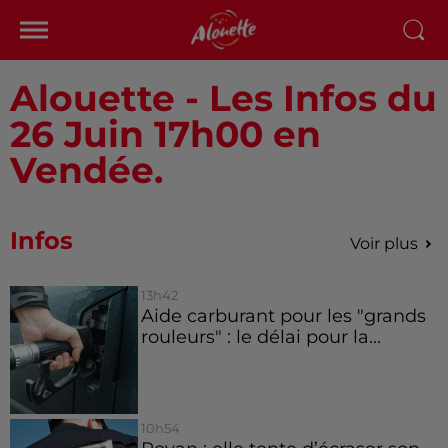
Alouette - Les Infos du
26 Juin 17h00 en
Vendée.
Infos
Voir plus
13h42
Aide carburant pour les "grands
rouleurs" : le délai pour la...
10h54