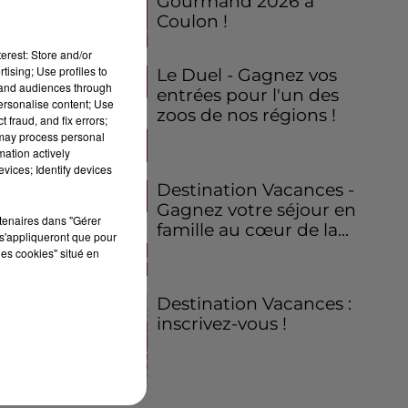
Gourmand 2026 à
Coulon !
erest: Store and/or
tising; Use profiles to
Le Duel - Gagnez vos
tand audiences through
entrées pour l'un des
personalise content; Use
zoos de nos régions !
 fraud, and fix errors;
 may process personal
mation actively
vices; Identify devices
Destination Vacances -
Gagnez votre séjour en
rtenaires dans "Gérer
famille au cœur de la...
s'appliqueront que pour
les cookies" situé en
Destination Vacances :
inscrivez-vous !