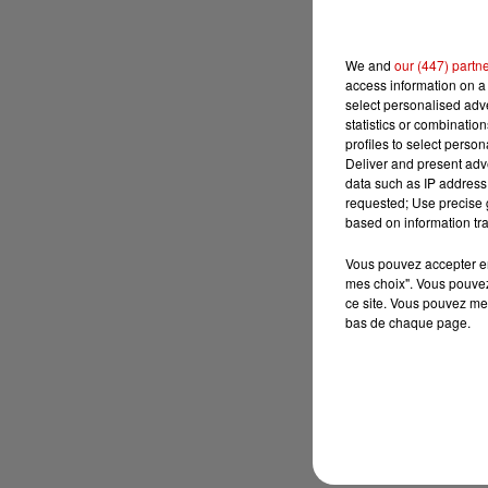
We and
our (447) partn
access information on a 
select personalised ad
statistics or combinatio
profiles to select person
Deliver and present adv
data such as IP address 
requested; Use precise g
based on information tra
Vous pouvez accepter en 
mes choix". Vous pouvez
ce site. Vous pouvez met
bas de chaque page.