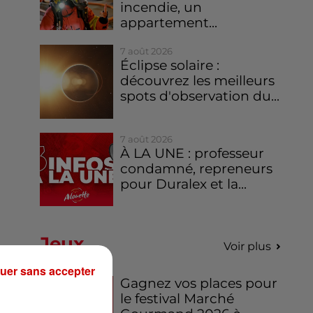
incendie, un
appartement...
7 août 2026
Éclipse solaire :
découvrez les meilleurs
spots d'observation du...
7 août 2026
À LA UNE : professeur
condamné, repreneurs
pour Duralex et la...
Jeux
Voir plus
uer sans accepter
Gagnez vos places pour
le festival Marché