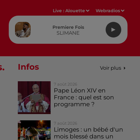
Live :
Alouette
Webradios
Premiere Fois
SLIMANE
.
Infos
Voir plus
7 août 2026
Pape Léon XIV en
France : quel est son
programme ?
7 août 2026
Limoges : un bébé d'un
mois blessé dans un