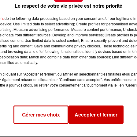
Le respect de votre vie privée est notre priorité
ers
do the following data processing based on your consent and/or our legitimate int
device; Use limited data to select advertising; Create profiles for personalised adver
vertising; Measure advertising performance; Measure content performance; Unders
ns of data from different sources; Develop and improve services; Create profiles to 
alised content; Use limited data to select content; Ensure security, prevent and detect
ertising and content; Save and communicate privacy choices. These technologies
and browsing data to offer following functionalities: Identify devices based on infor
eolocation data; Match and combine data from other data sources; Link different de
nsmitted automatically.
cliquant sur "Accepter et fermer", ou affiner en sélectionnant les finalités et/ou pa
 également refuser en cliquant sur "Continuer sans accepter". Vos préférences ne 
tre à jour vos choix, ou retirer votre consentement à tout moment via le lien "Gérer 
Gérer mes choix
Accepter et fermer