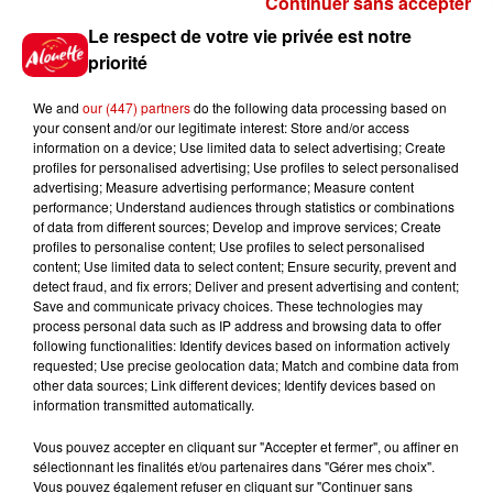
Continuer sans accepter
Gagnez vos places pour le
Le respect de votre vie privée est notre
festival Marché Gourmand 2026
priorité
à Coulon !
We and
our (447) partners
do the following data processing based on
your consent and/or our legitimate interest: Store and/or access
information on a device; Use limited data to select advertising; Create
profiles for personalised advertising; Use profiles to select personalised
Le Duel - Gagnez vos entrées
advertising; Measure advertising performance; Measure content
pour l'un des zoos de nos
performance; Understand audiences through statistics or combinations
régions !
of data from different sources; Develop and improve services; Create
profiles to personalise content; Use profiles to select personalised
content; Use limited data to select content; Ensure security, prevent and
detect fraud, and fix errors; Deliver and present advertising and content;
Save and communicate privacy choices. These technologies may
Destination Vacances - Gagnez
process personal data such as IP address and browsing data to offer
votre séjour en famille au cœur
following functionalities: Identify devices based on information actively
requested; Use precise geolocation data; Match and combine data from
de la...
other data sources; Link different devices; Identify devices based on
information transmitted automatically.
Vous pouvez accepter en cliquant sur "Accepter et fermer", ou affiner en
sélectionnant les finalités et/ou partenaires dans "Gérer mes choix".
Destination Vacances : inscrivez-
Vous pouvez également refuser en cliquant sur "Continuer sans