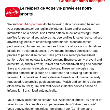
Continuer sans accepter
Gagnez vos places pour le
Le respect de votre vie privée est notre
festival Marché Gourmand 2026
priorité
à Coulon !
We and
our (447) partners
do the following data processing based on
your consent and/or our legitimate interest: Store and/or access
information on a device; Use limited data to select advertising; Create
profiles for personalised advertising; Use profiles to select personalised
Le Duel - Gagnez vos entrées
advertising; Measure advertising performance; Measure content
pour l'un des zoos de nos
performance; Understand audiences through statistics or combinations
régions !
of data from different sources; Develop and improve services; Create
profiles to personalise content; Use profiles to select personalised
content; Use limited data to select content; Ensure security, prevent and
detect fraud, and fix errors; Deliver and present advertising and content;
Save and communicate privacy choices. These technologies may
Destination Vacances - Gagnez
process personal data such as IP address and browsing data to offer
votre séjour en famille au cœur
following functionalities: Identify devices based on information actively
requested; Use precise geolocation data; Match and combine data from
de la...
other data sources; Link different devices; Identify devices based on
information transmitted automatically.
Vous pouvez accepter en cliquant sur "Accepter et fermer", ou affiner en
sélectionnant les finalités et/ou partenaires dans "Gérer mes choix".
Destination Vacances : inscrivez-
Vous pouvez également refuser en cliquant sur "Continuer sans