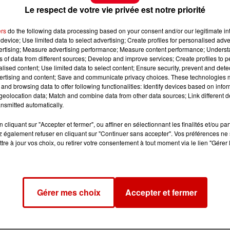
Le respect de votre vie privée est notre priorité
ers
do the following data processing based on your consent and/or our legitimate int
device; Use limited data to select advertising; Create profiles for personalised adver
vertising; Measure advertising performance; Measure content performance; Unders
ns of data from different sources; Develop and improve services; Create profiles to 
alised content; Use limited data to select content; Ensure security, prevent and detect
ertising and content; Save and communicate privacy choices. These technologies
and browsing data to offer following functionalities: Identify devices based on infor
eolocation data; Match and combine data from other data sources; Link different de
nsmitted automatically.
cliquant sur "Accepter et fermer", ou affiner en sélectionnant les finalités et/ou pa
 également refuser en cliquant sur "Continuer sans accepter". Vos préférences ne 
tre à jour vos choix, ou retirer votre consentement à tout moment via le lien "Gérer 
Gérer mes choix
Accepter et fermer