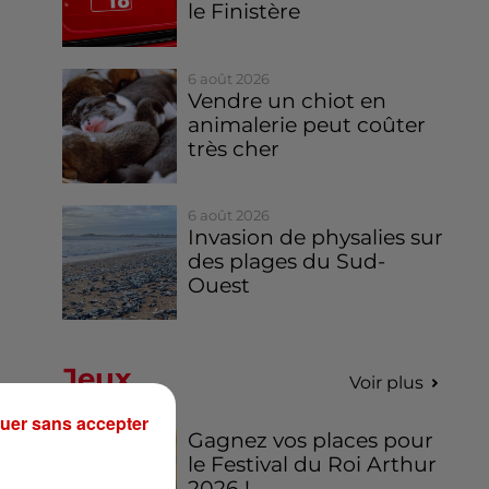
le Finistère
6 août 2026
Vendre un chiot en
animalerie peut coûter
très cher
6 août 2026
Invasion de physalies sur
des plages du Sud-
Ouest
Jeux
Voir plus
uer sans accepter
Gagnez vos places pour
le Festival du Roi Arthur
2026 !