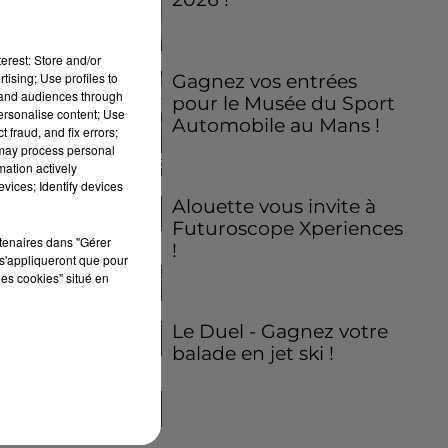
erest: Store and/or
tising; Use profiles to
Gagnez vos entrées
tand audiences through
pour le Musée du Sport
personalise content; Use
Automobile au Mans !
 fraud, and fix errors;
 may process personal
mation actively
vices; Identify devices
Alouette vous invite à
Futuroscope Xperiences
rtenaires dans "Gérer
!
s'appliqueront que pour
les cookies" situé en
Le Duel - Gagnez votre
balade en jet ski !