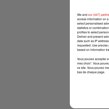
We and
our (447) partn
access information on a 
select personalised ad
statistics or combinatio
profiles to select person
Deliver and present adv
data such as IP address 
requested; Use precise g
based on information tra
Vous pouvez accepter en 
mes choix". Vous pouvez
ce site. Vous pouvez met
bas de chaque page.