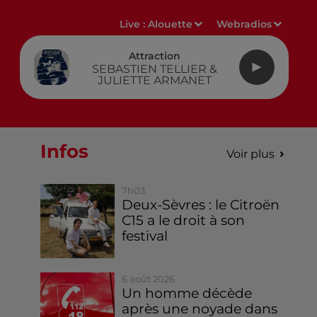
Live :
Alouette
Webradios
Attraction
SEBASTIEN TELLIER &
JULIETTE ARMANET
Infos
Voir plus
7h03
Deux-Sèvres : le Citroën
C15 a le droit à son
festival
6 août 2026
Un homme décède
après une noyade dans