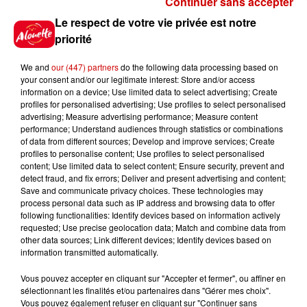
Continuer sans accepter
Gagnez vos places pour le
Le respect de votre vie privée est notre
festival Marché Gourmand 2026
priorité
à Coulon !
We and
our (447) partners
do the following data processing based on
your consent and/or our legitimate interest: Store and/or access
information on a device; Use limited data to select advertising; Create
profiles for personalised advertising; Use profiles to select personalised
Le Duel - Gagnez vos entrées
advertising; Measure advertising performance; Measure content
pour l'un des zoos de nos
performance; Understand audiences through statistics or combinations
régions !
of data from different sources; Develop and improve services; Create
profiles to personalise content; Use profiles to select personalised
content; Use limited data to select content; Ensure security, prevent and
detect fraud, and fix errors; Deliver and present advertising and content;
Save and communicate privacy choices. These technologies may
Destination Vacances - Gagnez
process personal data such as IP address and browsing data to offer
votre séjour en famille au cœur
following functionalities: Identify devices based on information actively
requested; Use precise geolocation data; Match and combine data from
de la...
other data sources; Link different devices; Identify devices based on
information transmitted automatically.
Vous pouvez accepter en cliquant sur "Accepter et fermer", ou affiner en
sélectionnant les finalités et/ou partenaires dans "Gérer mes choix".
Destination Vacances : inscrivez-
Vous pouvez également refuser en cliquant sur "Continuer sans