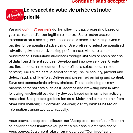
Continuer sans accepter
Gagnez vos places pour le
Le respect de votre vie privée est notre
festival Marché Gourmand 2026
priorité
à Coulon !
We and
our (447) partners
do the following data processing based on
your consent and/or our legitimate interest: Store and/or access
information on a device; Use limited data to select advertising; Create
profiles for personalised advertising; Use profiles to select personalised
Le Duel - Gagnez vos entrées
advertising; Measure advertising performance; Measure content
pour l'un des zoos de nos
performance; Understand audiences through statistics or combinations
régions !
of data from different sources; Develop and improve services; Create
profiles to personalise content; Use profiles to select personalised
content; Use limited data to select content; Ensure security, prevent and
detect fraud, and fix errors; Deliver and present advertising and content;
Save and communicate privacy choices. These technologies may
Destination Vacances - Gagnez
process personal data such as IP address and browsing data to offer
votre séjour en famille au cœur
following functionalities: Identify devices based on information actively
requested; Use precise geolocation data; Match and combine data from
de la...
other data sources; Link different devices; Identify devices based on
information transmitted automatically.
Vous pouvez accepter en cliquant sur "Accepter et fermer", ou affiner en
sélectionnant les finalités et/ou partenaires dans "Gérer mes choix".
Destination Vacances : inscrivez-
Vous pouvez également refuser en cliquant sur "Continuer sans