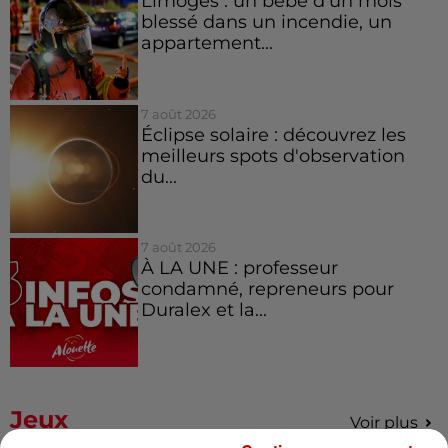
Limoges : un bébé d'un mois
blessé dans un incendie, un
appartement...
7 août 2026
Éclipse solaire : découvrez les
meilleurs spots d'observation
du...
7 août 2026
À LA UNE : professeur
condamné, repreneurs pour
Duralex et la...
Jeux
Voir plus