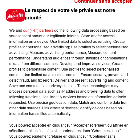
Continuer sans accepter
Gagnez vos places pour
Le respect de votre vie privée est notre
l'événement Ride the Show à
priorité
Morlaix !
We and
our (447) partners
do the following data processing based on
your consent and/or our legitimate interest: Store and/or access
information on a device; Use limited data to select advertising; Create
profiles for personalised advertising; Use profiles to select personalised
Gagnez vos places pour le
advertising; Measure advertising performance; Measure content
festival Marché Gourmand 2026
performance; Understand audiences through statistics or combinations
à Coulon !
of data from different sources; Develop and improve services; Create
profiles to personalise content; Use profiles to select personalised
content; Use limited data to select content; Ensure security, prevent and
detect fraud, and fix errors; Deliver and present advertising and content;
Save and communicate privacy choices. These technologies may
Le Duel - Gagnez vos entrées
process personal data such as IP address and browsing data to offer
pour l'un des zoos de nos
following functionalities: Identify devices based on information actively
requested; Use precise geolocation data; Match and combine data from
régions !
other data sources; Link different devices; Identify devices based on
information transmitted automatically.
Vous pouvez accepter en cliquant sur "Accepter et fermer", ou affiner en
sélectionnant les finalités et/ou partenaires dans "Gérer mes choix".
Destination Vacances - Gagnez
Vous pouvez également refuser en cliquant sur "Continuer sans