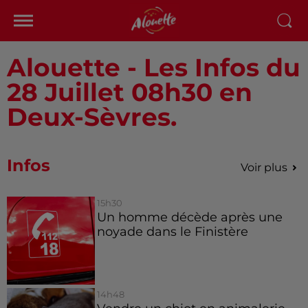
Alouette - Les Infos du
28 Juillet 08h30 en
Deux-Sèvres.
Infos
Voir plus
15h30
Un homme décède après une
noyade dans le Finistère
14h48