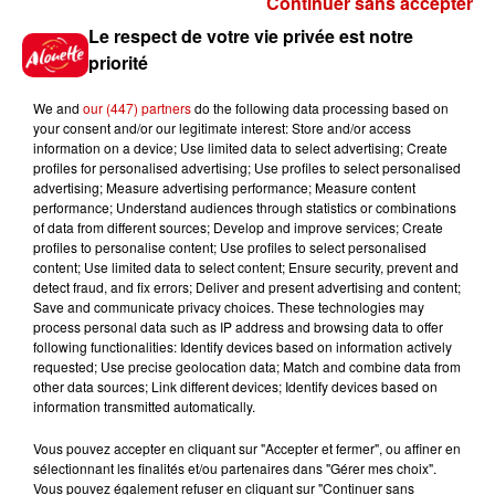
Continuer sans accepter
Gagnez vos places pour le
Le respect de votre vie privée est notre
Festival du Roi Arthur 2026 !
priorité
We and
our (447) partners
do the following data processing based on
your consent and/or our legitimate interest: Store and/or access
information on a device; Use limited data to select advertising; Create
profiles for personalised advertising; Use profiles to select personalised
Gagnez vos entrées pour le
advertising; Measure advertising performance; Measure content
Musée du Sport Automobile au
performance; Understand audiences through statistics or combinations
Mans !
of data from different sources; Develop and improve services; Create
profiles to personalise content; Use profiles to select personalised
content; Use limited data to select content; Ensure security, prevent and
detect fraud, and fix errors; Deliver and present advertising and content;
Save and communicate privacy choices. These technologies may
Alouette vous invite à
process personal data such as IP address and browsing data to offer
Futuroscope Xperiences !
following functionalities: Identify devices based on information actively
requested; Use precise geolocation data; Match and combine data from
other data sources; Link different devices; Identify devices based on
information transmitted automatically.
Vous pouvez accepter en cliquant sur "Accepter et fermer", ou affiner en
sélectionnant les finalités et/ou partenaires dans "Gérer mes choix".
Le Duel - Gagnez votre balade
Vous pouvez également refuser en cliquant sur "Continuer sans