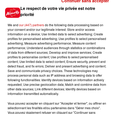
Continuer sans accepter
Gagnez vos places pour le
Le respect de votre vie privée est notre
Festival du Roi Arthur 2026 !
priorité
We and
our (447) partners
do the following data processing based on
your consent and/or our legitimate interest: Store and/or access
information on a device; Use limited data to select advertising; Create
profiles for personalised advertising; Use profiles to select personalised
Gagnez vos entrées pour le
advertising; Measure advertising performance; Measure content
Musée du Sport Automobile au
performance; Understand audiences through statistics or combinations
Mans !
of data from different sources; Develop and improve services; Create
profiles to personalise content; Use profiles to select personalised
content; Use limited data to select content; Ensure security, prevent and
detect fraud, and fix errors; Deliver and present advertising and content;
Save and communicate privacy choices. These technologies may
Alouette vous invite à
process personal data such as IP address and browsing data to offer
Futuroscope Xperiences !
following functionalities: Identify devices based on information actively
requested; Use precise geolocation data; Match and combine data from
other data sources; Link different devices; Identify devices based on
information transmitted automatically.
Vous pouvez accepter en cliquant sur "Accepter et fermer", ou affiner en
sélectionnant les finalités et/ou partenaires dans "Gérer mes choix".
Le Duel - Gagnez votre balade
Vous pouvez également refuser en cliquant sur "Continuer sans