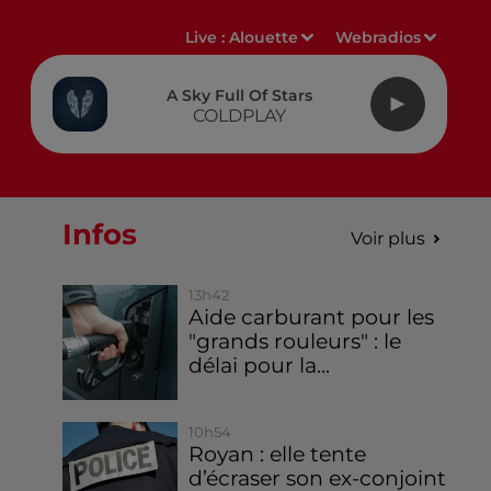
Live :
Alouette
Webradios
A Sky Full Of Stars
COLDPLAY
Infos
Voir plus
13h42
Aide carburant pour les
"grands rouleurs" : le
délai pour la...
10h54
Royan : elle tente
d’écraser son ex-conjoint