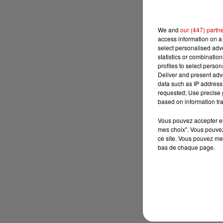
We and
our (447) partn
access information on a 
select personalised ad
statistics or combinatio
profiles to select person
Deliver and present adv
data such as IP address 
requested; Use precise g
based on information tra
Vous pouvez accepter en 
mes choix". Vous pouvez
ce site. Vous pouvez met
bas de chaque page.