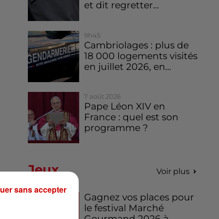
et dit regretter...
9h45
Cambriolages : plus de
18 000 logements visités
en juillet 2026, en...
7 août 2026
Pape Léon XIV en
France : quel est son
programme ?
Jeux
Voir plus
uer sans accepter
Gagnez vos places pour
le festival Marché
Gourmand 2026 à