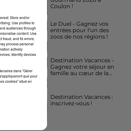
Coulon !
erest: Store and/or
tising; Use profiles to
Le Duel - Gagnez vos
tand audiences through
entrées pour l'un des
personalise content; Use
zoos de nos régions !
 fraud, and fix errors;
 may process personal
mation actively
vices; Identify devices
Destination Vacances -
Gagnez votre séjour en
rtenaires dans "Gérer
famille au cœur de la...
s'appliqueront que pour
les cookies" situé en
Destination Vacances :
inscrivez-vous !