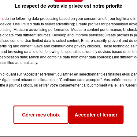
Le respect de votre vie privée est notre priorité
ers
do the following data processing based on your consent and/or our legitimate int
device; Use limited data to select advertising; Create profiles for personalised adver
vertising; Measure advertising performance; Measure content performance; Unders
ns of data from different sources; Develop and improve services; Create profiles to 
alised content; Use limited data to select content; Ensure security, prevent and detect
ertising and content; Save and communicate privacy choices. These technologies
and browsing data to offer following functionalities: Identify devices based on infor
eolocation data; Match and combine data from other data sources; Link different de
nsmitted automatically.
cliquant sur "Accepter et fermer", ou affiner en sélectionnant les finalités et/ou pa
 également refuser en cliquant sur "Continuer sans accepter". Vos préférences ne 
tre à jour vos choix, ou retirer votre consentement à tout moment via le lien "Gérer 
Gérer mes choix
Accepter et fermer