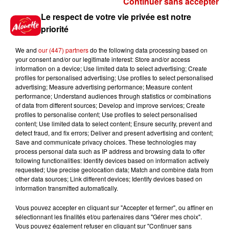
Continuer sans accepter
Gagnez vos places pour le
Le respect de votre vie privée est notre
Festival du Roi Arthur 2026 !
priorité
We and
our (447) partners
do the following data processing based on
your consent and/or our legitimate interest: Store and/or access
information on a device; Use limited data to select advertising; Create
profiles for personalised advertising; Use profiles to select personalised
Gagnez vos entrées pour le
advertising; Measure advertising performance; Measure content
Musée du Sport Automobile au
performance; Understand audiences through statistics or combinations
Mans !
of data from different sources; Develop and improve services; Create
profiles to personalise content; Use profiles to select personalised
content; Use limited data to select content; Ensure security, prevent and
detect fraud, and fix errors; Deliver and present advertising and content;
Save and communicate privacy choices. These technologies may
Alouette vous invite à
process personal data such as IP address and browsing data to offer
Futuroscope Xperiences !
following functionalities: Identify devices based on information actively
requested; Use precise geolocation data; Match and combine data from
other data sources; Link different devices; Identify devices based on
information transmitted automatically.
Vous pouvez accepter en cliquant sur "Accepter et fermer", ou affiner en
sélectionnant les finalités et/ou partenaires dans "Gérer mes choix".
Le Duel - Gagnez votre balade
Vous pouvez également refuser en cliquant sur "Continuer sans