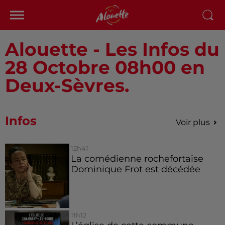
Alouette - Les Infos du
28 Octobre 08h00 en
Deux-Sèvres.
Infos
Voir plus
12h41
La comédienne rochefortaise
Dominique Frot est décédée
11h12