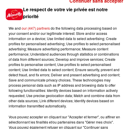
Continuer sans accepter
Gagnez vos places pour le
Le respect de votre vie privée est notre
festival Marché Gourmand 2026
priorité
à Coulon !
We and
our (447) partners
do the following data processing based on
your consent and/or our legitimate interest: Store and/or access
information on a device; Use limited data to select advertising; Create
profiles for personalised advertising; Use profiles to select personalised
Le Duel - Gagnez vos entrées
advertising; Measure advertising performance; Measure content
pour l'un des zoos de nos
performance; Understand audiences through statistics or combinations
régions !
of data from different sources; Develop and improve services; Create
profiles to personalise content; Use profiles to select personalised
content; Use limited data to select content; Ensure security, prevent and
detect fraud, and fix errors; Deliver and present advertising and content;
Save and communicate privacy choices. These technologies may
Destination Vacances - Gagnez
process personal data such as IP address and browsing data to offer
votre séjour en famille au cœur
following functionalities: Identify devices based on information actively
requested; Use precise geolocation data; Match and combine data from
de la...
other data sources; Link different devices; Identify devices based on
information transmitted automatically.
Vous pouvez accepter en cliquant sur "Accepter et fermer", ou affiner en
sélectionnant les finalités et/ou partenaires dans "Gérer mes choix".
Destination Vacances : inscrivez-
Vous pouvez également refuser en cliquant sur "Continuer sans