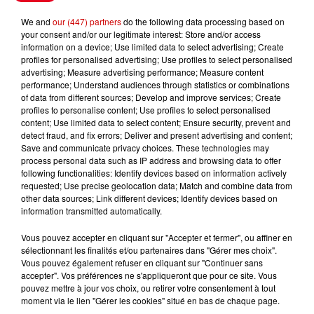
Le Duel - Gagnez vos entrées
We and
our (447) partners
do the following data processing based on
pour l'un des zoos de nos
your consent and/or our legitimate interest: Store and/or access
information on a device; Use limited data to select advertising; Create
régions !
profiles for personalised advertising; Use profiles to select personalised
advertising; Measure advertising performance; Measure content
performance; Understand audiences through statistics or combinations
of data from different sources; Develop and improve services; Create
profiles to personalise content; Use profiles to select personalised
Destination Vacances - Gagnez
content; Use limited data to select content; Ensure security, prevent and
votre séjour en famille au cœur
detect fraud, and fix errors; Deliver and present advertising and content;
de la...
Save and communicate privacy choices. These technologies may
process personal data such as IP address and browsing data to offer
following functionalities: Identify devices based on information actively
requested; Use precise geolocation data; Match and combine data from
other data sources; Link different devices; Identify devices based on
Destination Vacances : inscrivez-
information transmitted automatically.
vous !
Vous pouvez accepter en cliquant sur "Accepter et fermer", ou affiner en
sélectionnant les finalités et/ou partenaires dans "Gérer mes choix".
Vous pouvez également refuser en cliquant sur "Continuer sans
accepter". Vos préférences ne s'appliqueront que pour ce site. Vous
pouvez mettre à jour vos choix, ou retirer votre consentement à tout
moment via le lien "Gérer les cookies" situé en bas de chaque page.