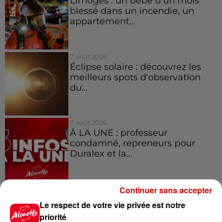
Limoges : un bébé d'un mois
blessé dans un incendie, un
appartement...
7 août 2026
Éclipse solaire : découvrez les
meilleurs spots d'observation
du...
7 août 2026
À LA UNE : professeur
condamné, repreneurs pour
Duralex et la...
Continuer sans accepter
Le respect de votre vie privée est notre
Jeux
Voir plus
priorité