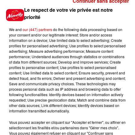
Continuer sans accepter
Gagnez vos places pour
Le respect de votre vie privée est notre
l'événement Ride the Show à
priorité
Morlaix !
We and
our (447) partners
do the following data processing based on
your consent and/or our legitimate interest: Store and/or access
information on a device; Use limited data to select advertising; Create
profiles for personalised advertising; Use profiles to select personalised
Gagnez vos places pour le
advertising; Measure advertising performance; Measure content
festival Marché Gourmand 2026
performance; Understand audiences through statistics or combinations
à Coulon !
of data from different sources; Develop and improve services; Create
profiles to personalise content; Use profiles to select personalised
content; Use limited data to select content; Ensure security, prevent and
detect fraud, and fix errors; Deliver and present advertising and content;
Save and communicate privacy choices. These technologies may
Le Duel - Gagnez vos entrées
process personal data such as IP address and browsing data to offer
pour l'un des zoos de nos
following functionalities: Identify devices based on information actively
requested; Use precise geolocation data; Match and combine data from
régions !
other data sources; Link different devices; Identify devices based on
information transmitted automatically.
Vous pouvez accepter en cliquant sur "Accepter et fermer", ou affiner en
sélectionnant les finalités et/ou partenaires dans "Gérer mes choix".
Destination Vacances - Gagnez
Vous pouvez également refuser en cliquant sur "Continuer sans