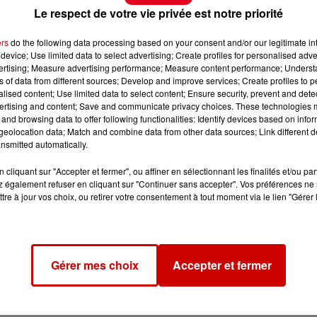
Le respect de votre vie privée est notre priorité
ers
do the following data processing based on your consent and/or our legitimate int
device; Use limited data to select advertising; Create profiles for personalised adver
vertising; Measure advertising performance; Measure content performance; Unders
ns of data from different sources; Develop and improve services; Create profiles to 
alised content; Use limited data to select content; Ensure security, prevent and detect
ertising and content; Save and communicate privacy choices. These technologies
and browsing data to offer following functionalities: Identify devices based on infor
eolocation data; Match and combine data from other data sources; Link different de
nsmitted automatically.
cliquant sur "Accepter et fermer", ou affiner en sélectionnant les finalités et/ou pa
 également refuser en cliquant sur "Continuer sans accepter". Vos préférences ne 
tre à jour vos choix, ou retirer votre consentement à tout moment via le lien "Gérer 
Gérer mes choix
Accepter et fermer