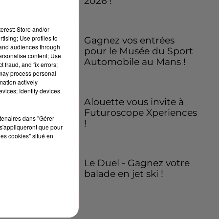
2026 !
erest: Store and/or
tising; Use profiles to
Gagnez vos entrées
tand audiences through
pour le Musée du Sport
personalise content; Use
Automobile au Mans !
 fraud, and fix errors;
 may process personal
mation actively
vices; Identify devices
Alouette vous invite à
Futuroscope Xperiences
rtenaires dans "Gérer
!
s'appliqueront que pour
les cookies" situé en
Le Duel - Gagnez votre
balade en jet ski !