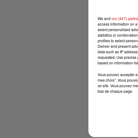
We and
our (447) partn
access information on a 
select personalised ad
statistics or combinatio
profiles to select person
Deliver and present adv
data such as IP address 
requested; Use precise g
based on information tra
Vous pouvez accepter en 
mes choix". Vous pouvez
ce site. Vous pouvez met
bas de chaque page.