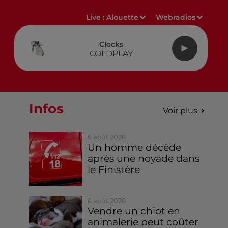
Live :
Alouette
Webradios
Clocks
COLDPLAY
Infos
Voir plus
6 août 2026
Un homme décède
après une noyade dans
le Finistère
6 août 2026
Vendre un chiot en
animalerie peut coûter