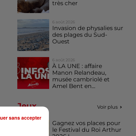
très cher
6 août 2026
Invasion de physalies sur
des plages du Sud-
Ouest
6 août 2026
À LA UNE : affaire
Manon Relandeau,
musée cambriolé et
Amel Bent en...
Jeux
Voir plus
uer sans accepter
Gagnez vos places pour
le Festival du Roi Arthur