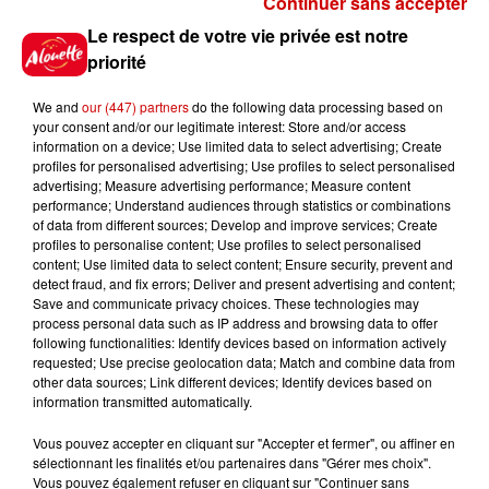
Continuer sans accepter
Gagnez vos places pour le
Le respect de votre vie privée est notre
Festival du Roi Arthur 2026 !
priorité
We and
our (447) partners
do the following data processing based on
your consent and/or our legitimate interest: Store and/or access
information on a device; Use limited data to select advertising; Create
profiles for personalised advertising; Use profiles to select personalised
Gagnez vos entrées pour le
advertising; Measure advertising performance; Measure content
Musée du Sport Automobile au
performance; Understand audiences through statistics or combinations
Mans !
of data from different sources; Develop and improve services; Create
profiles to personalise content; Use profiles to select personalised
content; Use limited data to select content; Ensure security, prevent and
detect fraud, and fix errors; Deliver and present advertising and content;
Save and communicate privacy choices. These technologies may
Alouette vous invite à
process personal data such as IP address and browsing data to offer
Futuroscope Xperiences !
following functionalities: Identify devices based on information actively
requested; Use precise geolocation data; Match and combine data from
other data sources; Link different devices; Identify devices based on
information transmitted automatically.
Vous pouvez accepter en cliquant sur "Accepter et fermer", ou affiner en
sélectionnant les finalités et/ou partenaires dans "Gérer mes choix".
Le Duel - Gagnez votre balade
Vous pouvez également refuser en cliquant sur "Continuer sans