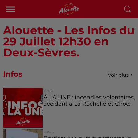
Alouette - Les Infos du
29 Juillet 12h30 en
Deux-Sèvres.
Infos
Voir plus
11h51
À LA UNE : incendies volontaires,
accident à La Rochelle et Choc...
12h37