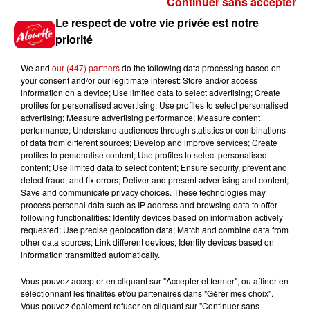
Continuer sans accepter
Gagnez vos places pour
Le respect de votre vie privée est notre
l'événement Ride the Show à
priorité
Morlaix !
We and
our (447) partners
do the following data processing based on
your consent and/or our legitimate interest: Store and/or access
information on a device; Use limited data to select advertising; Create
profiles for personalised advertising; Use profiles to select personalised
Gagnez vos places pour le
advertising; Measure advertising performance; Measure content
festival Marché Gourmand 2026
performance; Understand audiences through statistics or combinations
à Coulon !
of data from different sources; Develop and improve services; Create
profiles to personalise content; Use profiles to select personalised
content; Use limited data to select content; Ensure security, prevent and
detect fraud, and fix errors; Deliver and present advertising and content;
Save and communicate privacy choices. These technologies may
Le Duel - Gagnez vos entrées
process personal data such as IP address and browsing data to offer
pour le parc animalier de votre
following functionalities: Identify devices based on information actively
requested; Use precise geolocation data; Match and combine data from
choix !
other data sources; Link different devices; Identify devices based on
information transmitted automatically.
Vous pouvez accepter en cliquant sur "Accepter et fermer", ou affiner en
sélectionnant les finalités et/ou partenaires dans "Gérer mes choix".
Destination Vacances - Gagnez
Vous pouvez également refuser en cliquant sur "Continuer sans