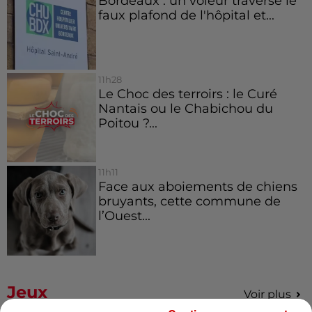
Bordeaux : un voleur traverse le
faux plafond de l'hôpital et...
11h28
Le Choc des terroirs : le Curé
Nantais ou le Chabichou du
Poitou ?...
11h11
Face aux aboiements de chiens
bruyants, cette commune de
l’Ouest...
Jeux
Voir plus