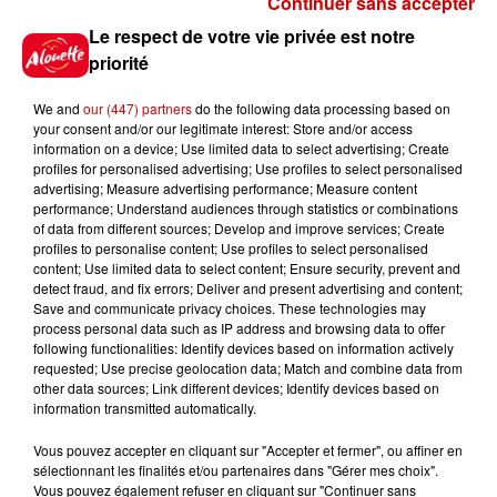
Continuer sans accepter
Gagnez vos places pour le
Le respect de votre vie privée est notre
Festival du Roi Arthur 2026 !
priorité
We and
our (447) partners
do the following data processing based on
your consent and/or our legitimate interest: Store and/or access
information on a device; Use limited data to select advertising; Create
profiles for personalised advertising; Use profiles to select personalised
Gagnez vos entrées pour le
advertising; Measure advertising performance; Measure content
Musée du Sport Automobile au
performance; Understand audiences through statistics or combinations
Mans !
of data from different sources; Develop and improve services; Create
profiles to personalise content; Use profiles to select personalised
content; Use limited data to select content; Ensure security, prevent and
detect fraud, and fix errors; Deliver and present advertising and content;
Save and communicate privacy choices. These technologies may
Alouette vous invite à
process personal data such as IP address and browsing data to offer
Futuroscope Xperiences !
following functionalities: Identify devices based on information actively
requested; Use precise geolocation data; Match and combine data from
other data sources; Link different devices; Identify devices based on
information transmitted automatically.
Vous pouvez accepter en cliquant sur "Accepter et fermer", ou affiner en
sélectionnant les finalités et/ou partenaires dans "Gérer mes choix".
Le Duel - Gagnez votre balade
Vous pouvez également refuser en cliquant sur "Continuer sans