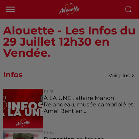
Alouette - Les Infos du
29 Juillet 12h30 en
Vendée.
Infos
Voir plus
11h51
À LA UNE : affaire Manon
Relandeau, musée cambriolé et
Amel Bent en...
11h18