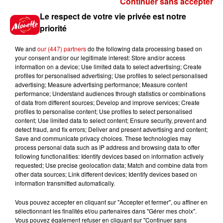
Continuer sans accepter
Gagnez vos places pour le
Le respect de votre vie privée est notre
Festival du Roi Arthur 2026 !
priorité
We and
our (447) partners
do the following data processing based on
your consent and/or our legitimate interest: Store and/or access
information on a device; Use limited data to select advertising; Create
profiles for personalised advertising; Use profiles to select personalised
Gagnez vos entrées pour le
advertising; Measure advertising performance; Measure content
Musée du Sport Automobile au
performance; Understand audiences through statistics or combinations
Mans !
of data from different sources; Develop and improve services; Create
profiles to personalise content; Use profiles to select personalised
content; Use limited data to select content; Ensure security, prevent and
detect fraud, and fix errors; Deliver and present advertising and content;
Save and communicate privacy choices. These technologies may
Alouette vous invite à
process personal data such as IP address and browsing data to offer
Futuroscope Xperiences !
following functionalities: Identify devices based on information actively
requested; Use precise geolocation data; Match and combine data from
other data sources; Link different devices; Identify devices based on
information transmitted automatically.
Vous pouvez accepter en cliquant sur "Accepter et fermer", ou affiner en
sélectionnant les finalités et/ou partenaires dans "Gérer mes choix".
Le Duel - Gagnez votre balade
Vous pouvez également refuser en cliquant sur "Continuer sans