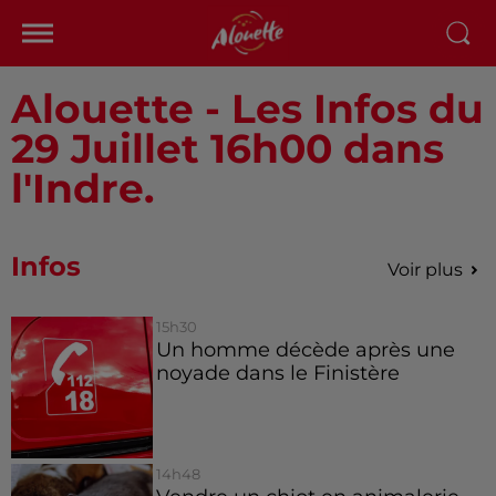
Alouette - Les Infos du
29 Juillet 16h00 dans
l'Indre.
Infos
Voir plus
15h30
Un homme décède après une
noyade dans le Finistère
14h48