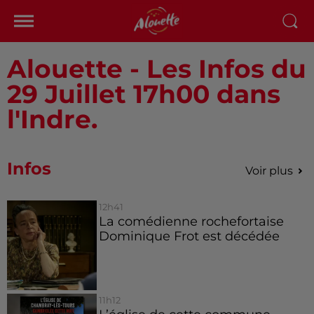
Alouette - Les Infos du
29 Juillet 17h00 dans
l'Indre.
Infos
Voir plus
12h41
La comédienne rochefortaise
Dominique Frot est décédée
11h12