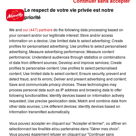
Continuer sans accepter
Gagnez vos places pour le
Le respect de votre vie privée est notre
festival Marché Gourmand 2026
priorité
à Coulon !
We and
our (447) partners
do the following data processing based on
your consent and/or our legitimate interest: Store and/or access
information on a device; Use limited data to select advertising; Create
profiles for personalised advertising; Use profiles to select personalised
Le Duel - Gagnez vos entrées
advertising; Measure advertising performance; Measure content
pour l'un des zoos de nos
performance; Understand audiences through statistics or combinations
régions !
of data from different sources; Develop and improve services; Create
profiles to personalise content; Use profiles to select personalised
content; Use limited data to select content; Ensure security, prevent and
detect fraud, and fix errors; Deliver and present advertising and content;
Save and communicate privacy choices. These technologies may
Destination Vacances - Gagnez
process personal data such as IP address and browsing data to offer
votre séjour en famille au cœur
following functionalities: Identify devices based on information actively
requested; Use precise geolocation data; Match and combine data from
de la...
other data sources; Link different devices; Identify devices based on
information transmitted automatically.
Vous pouvez accepter en cliquant sur "Accepter et fermer", ou affiner en
sélectionnant les finalités et/ou partenaires dans "Gérer mes choix".
Destination Vacances : inscrivez-
Vous pouvez également refuser en cliquant sur "Continuer sans