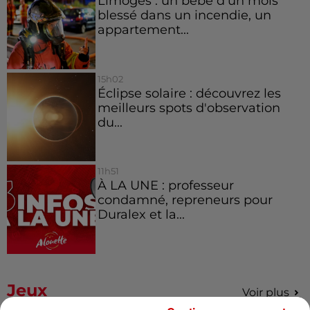
Limoges : un bébé d'un mois
blessé dans un incendie, un
appartement...
15h02
Éclipse solaire : découvrez les
meilleurs spots d'observation
du...
11h51
À LA UNE : professeur
condamné, repreneurs pour
Duralex et la...
Jeux
Voir plus