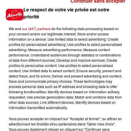
Continuer sans accepter
Gagnez vos places pour le
Le respect de votre vie privée est notre
Festival du Roi Arthur 2026 !
priorité
We and
our (447) partners
do the following data processing based on
your consent and/or our legitimate interest: Store and/or access
information on a device; Use limited data to select advertising; Create
profiles for personalised advertising; Use profiles to select personalised
Gagnez vos entrées pour le
advertising; Measure advertising performance; Measure content
Musée du Sport Automobile au
performance; Understand audiences through statistics or combinations
Mans !
of data from different sources; Develop and improve services; Create
profiles to personalise content; Use profiles to select personalised
content; Use limited data to select content; Ensure security, prevent and
detect fraud, and fix errors; Deliver and present advertising and content;
Save and communicate privacy choices. These technologies may
Alouette vous invite à
process personal data such as IP address and browsing data to offer
Futuroscope Xperiences !
following functionalities: Identify devices based on information actively
requested; Use precise geolocation data; Match and combine data from
other data sources; Link different devices; Identify devices based on
information transmitted automatically.
Vous pouvez accepter en cliquant sur "Accepter et fermer", ou affiner en
sélectionnant les finalités et/ou partenaires dans "Gérer mes choix".
Le Duel - Gagnez votre balade
Vous pouvez également refuser en cliquant sur "Continuer sans