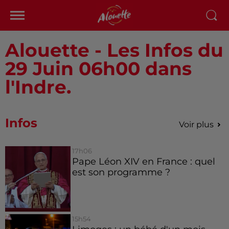
Alouette - Les Infos du
29 Juin 06h00 dans
l'Indre.
Infos
Voir plus
17h06
Pape Léon XIV en France : quel
est son programme ?
15h54