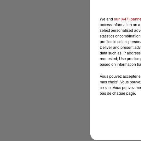
We and
our (447) partn
access information on a 
select personalised ad
statistics or combinatio
profiles to select person
Deliver and present adv
data such as IP address 
requested; Use precise g
based on information tra
Vous pouvez accepter en 
mes choix". Vous pouvez
ce site. Vous pouvez met
bas de chaque page.