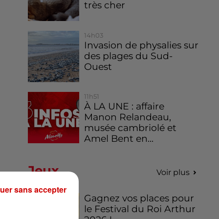
très cher
14h03
Invasion de physalies sur
des plages du Sud-
Ouest
11h51
À LA UNE : affaire
Manon Relandeau,
musée cambriolé et
Amel Bent en...
Jeux
Voir plus
uer sans accepter
Gagnez vos places pour
le Festival du Roi Arthur