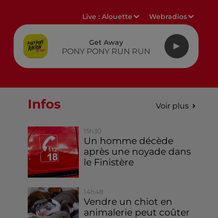
Live :
Alouette
Webradios
Get Away
PONY PONY RUN RUN
Infos
Voir plus
15h30
Un homme décède
après une noyade dans
le Finistère
14h48
Vendre un chiot en
animalerie peut coûter