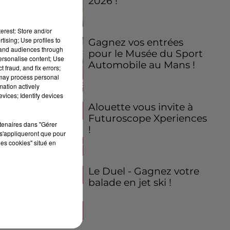
2026 !
erest: Store and/or
tising; Use profiles to
Gagnez vos entrées
tand audiences through
pour le Musée du Sport
personalise content; Use
Automobile au Mans !
 fraud, and fix errors;
 may process personal
mation actively
vices; Identify devices
Alouette vous invite à
Futuroscope Xperiences
rtenaires dans "Gérer
!
s'appliqueront que pour
les cookies" situé en
Le Duel - Gagnez votre
balade en jet ski !