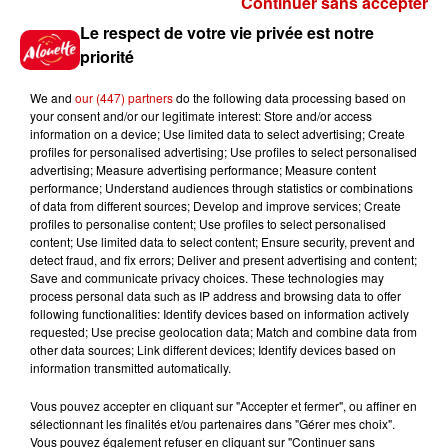
Continuer sans accepter
Gagnez vos places pour le
Le respect de votre vie privée est notre
festival Marché Gourmand 2026
priorité
à Coulon !
We and
our (447) partners
do the following data processing based on
your consent and/or our legitimate interest: Store and/or access
information on a device; Use limited data to select advertising; Create
profiles for personalised advertising; Use profiles to select personalised
Le Duel - Gagnez vos entrées
advertising; Measure advertising performance; Measure content
pour l'un des zoos de nos
performance; Understand audiences through statistics or combinations
régions !
of data from different sources; Develop and improve services; Create
profiles to personalise content; Use profiles to select personalised
content; Use limited data to select content; Ensure security, prevent and
detect fraud, and fix errors; Deliver and present advertising and content;
Save and communicate privacy choices. These technologies may
Destination Vacances - Gagnez
process personal data such as IP address and browsing data to offer
votre séjour en famille au cœur
following functionalities: Identify devices based on information actively
requested; Use precise geolocation data; Match and combine data from
de la...
other data sources; Link different devices; Identify devices based on
information transmitted automatically.
Vous pouvez accepter en cliquant sur "Accepter et fermer", ou affiner en
sélectionnant les finalités et/ou partenaires dans "Gérer mes choix".
Destination Vacances : inscrivez-
Vous pouvez également refuser en cliquant sur "Continuer sans