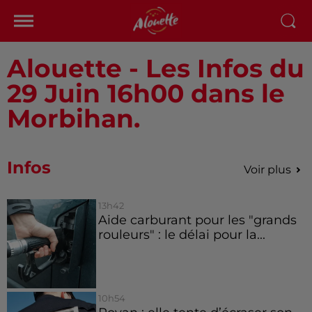
Alouette - Les Infos du
29 Juin 16h00 dans le
Morbihan.
Infos
Voir plus
13h42
Aide carburant pour les "grands
rouleurs" : le délai pour la...
10h54