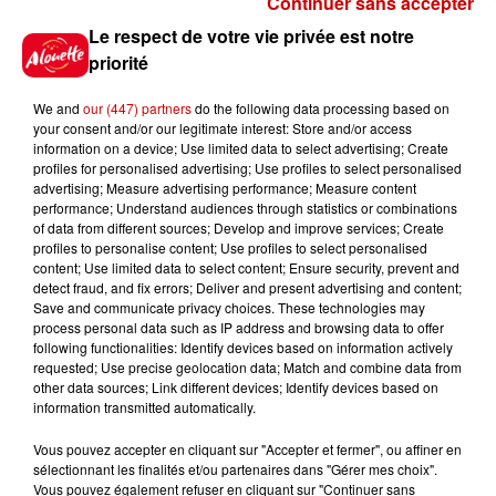
Continuer sans accepter
Gagnez vos places pour le
Le respect de votre vie privée est notre
festival Marché Gourmand 2026
priorité
à Coulon !
We and
our (447) partners
do the following data processing based on
your consent and/or our legitimate interest: Store and/or access
information on a device; Use limited data to select advertising; Create
profiles for personalised advertising; Use profiles to select personalised
Le Duel - Gagnez vos entrées
advertising; Measure advertising performance; Measure content
pour l'un des zoos de nos
performance; Understand audiences through statistics or combinations
régions !
of data from different sources; Develop and improve services; Create
profiles to personalise content; Use profiles to select personalised
content; Use limited data to select content; Ensure security, prevent and
detect fraud, and fix errors; Deliver and present advertising and content;
Save and communicate privacy choices. These technologies may
Destination Vacances - Gagnez
process personal data such as IP address and browsing data to offer
votre séjour en famille au cœur
following functionalities: Identify devices based on information actively
requested; Use precise geolocation data; Match and combine data from
de la...
other data sources; Link different devices; Identify devices based on
information transmitted automatically.
Vous pouvez accepter en cliquant sur "Accepter et fermer", ou affiner en
sélectionnant les finalités et/ou partenaires dans "Gérer mes choix".
Destination Vacances : inscrivez-
Vous pouvez également refuser en cliquant sur "Continuer sans