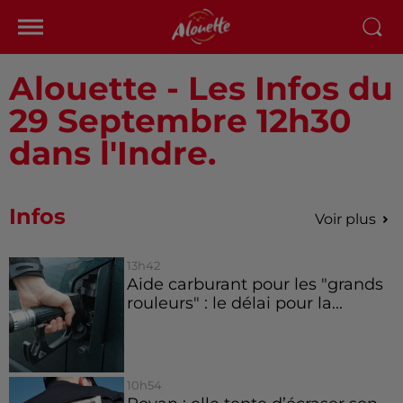
Alouette - Les Infos du
29 Septembre 12h30
dans l'Indre.
Infos
Voir plus
13h42
Aide carburant pour les "grands
rouleurs" : le délai pour la...
10h54