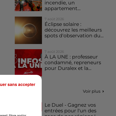
incendie, un
appartement...
7 août 2026
Éclipse solaire :
découvrez les meilleurs
spots d'observation du...
7 août 2026
À LA UNE : professeur
condamné, repreneurs
pour Duralex et la...
uer sans accepter
Jeux
Voir plus
Le Duel - Gagnez vos
entrées pour l'un des
erest: Store and/or