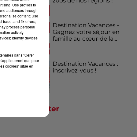
zoos de nos régions !
tising; Use profiles to
tand audiences through
personalise content; Use
 fraud, and fix errors;
Destination Vacances -
 may process personal
Gagnez votre séjour en
mation actively
vices; Identify devices
famille au cœur de la...
rtenaires dans "Gérer
s'appliqueront que pour
Destination Vacances :
les cookies" situé en
inscrivez-vous !
Newsletter