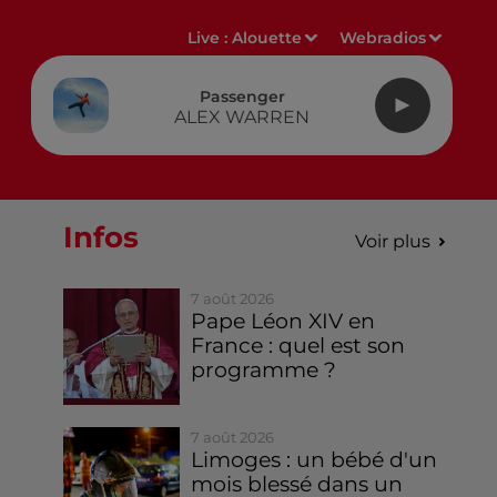
Live :
Alouette
Webradios
Passenger
ALEX WARREN
Infos
Voir plus
7 août 2026
Pape Léon XIV en
France : quel est son
programme ?
7 août 2026
Limoges : un bébé d'un
mois blessé dans un