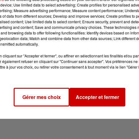
device; Use limited data to select advertising; Create profiles for personalised adver
vertising; Measure advertising performance; Measure content performance; Unders
ns of data from different sources; Develop and improve services; Create profiles to 
alised content; Use limited data to select content; Ensure security, prevent and detect
ertising and content; Save and communicate privacy choices. These technologies
and browsing data to offer following functionalities: Identify devices based on infor
eolocation data; Match and combine data from other data sources; Link different de
nsmitted automatically.
cliquant sur "Accepter et fermer", ou affiner en sélectionnant les finalités et/ou pa
 également refuser en cliquant sur "Continuer sans accepter". Vos préférences ne 
tre à jour vos choix, ou retirer votre consentement à tout moment via le lien "Gérer 
Gérer mes choix
Accepter et fermer