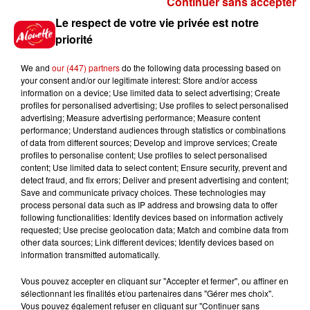
Continuer sans accepter
Gagnez vos places pour le
Le respect de votre vie privée est notre
festival Marché Gourmand 2026
priorité
à Coulon !
We and
our (447) partners
do the following data processing based on
your consent and/or our legitimate interest: Store and/or access
information on a device; Use limited data to select advertising; Create
profiles for personalised advertising; Use profiles to select personalised
Le Duel - Gagnez vos entrées
advertising; Measure advertising performance; Measure content
pour l'un des zoos de nos
performance; Understand audiences through statistics or combinations
régions !
of data from different sources; Develop and improve services; Create
profiles to personalise content; Use profiles to select personalised
content; Use limited data to select content; Ensure security, prevent and
detect fraud, and fix errors; Deliver and present advertising and content;
Save and communicate privacy choices. These technologies may
Destination Vacances - Gagnez
process personal data such as IP address and browsing data to offer
votre séjour en famille au cœur
following functionalities: Identify devices based on information actively
requested; Use precise geolocation data; Match and combine data from
de la...
other data sources; Link different devices; Identify devices based on
information transmitted automatically.
Vous pouvez accepter en cliquant sur "Accepter et fermer", ou affiner en
sélectionnant les finalités et/ou partenaires dans "Gérer mes choix".
Destination Vacances : inscrivez-
Vous pouvez également refuser en cliquant sur "Continuer sans