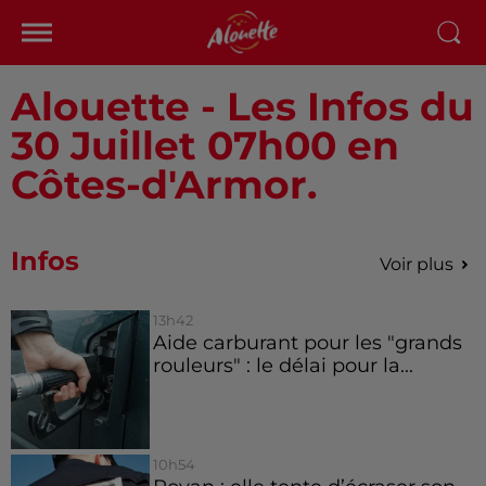
Alouette - Les Infos du
30 Juillet 07h00 en
Côtes-d'Armor.
Infos
Voir plus
13h42
Aide carburant pour les "grands
rouleurs" : le délai pour la...
10h54