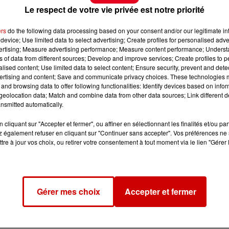
Le respect de votre vie privée est notre priorité
ers
do the following data processing based on your consent and/or our legitimate int
device; Use limited data to select advertising; Create profiles for personalised adver
vertising; Measure advertising performance; Measure content performance; Unders
ns of data from different sources; Develop and improve services; Create profiles to 
alised content; Use limited data to select content; Ensure security, prevent and detect
ertising and content; Save and communicate privacy choices. These technologies
and browsing data to offer following functionalities: Identify devices based on infor
eolocation data; Match and combine data from other data sources; Link different de
nsmitted automatically.
cliquant sur "Accepter et fermer", ou affiner en sélectionnant les finalités et/ou pa
 également refuser en cliquant sur "Continuer sans accepter". Vos préférences ne 
tre à jour vos choix, ou retirer votre consentement à tout moment via le lien "Gérer 
Gérer mes choix
Accepter et fermer