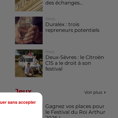
des échanges...
10h10
Duralex : trois
repreneurs potentiels
7h03
Deux-Sèvres : le Citroën
C15 a le droit à son
festival
Jeux
Voir plus
uer sans accepter
Gagnez vos places pour
le Festival du Roi Arthur
2026 !