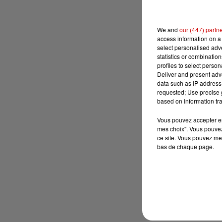
We and
our (447) partn
access information on a 
select personalised ad
statistics or combinatio
profiles to select person
Deliver and present adv
data such as IP address 
requested; Use precise g
based on information tra
Vous pouvez accepter en 
mes choix". Vous pouvez
ce site. Vous pouvez met
bas de chaque page.