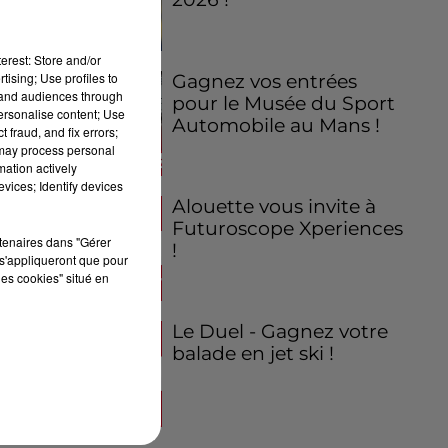
erest: Store and/or
tising; Use profiles to
Gagnez vos entrées
tand audiences through
pour le Musée du Sport
personalise content; Use
Automobile au Mans !
 fraud, and fix errors;
 may process personal
mation actively
vices; Identify devices
Alouette vous invite à
Futuroscope Xperiences
rtenaires dans "Gérer
!
s'appliqueront que pour
les cookies" situé en
Le Duel - Gagnez votre
balade en jet ski !