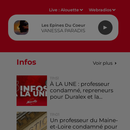
Live :
Alouette
Webradios
Les Epines Du Coeur
VANESSA PARADIS
Infos
Voir plus
11h51
À LA UNE : professeur
condamné, repreneurs
pour Duralex et la...
11h01
Un professeur du Maine-
et-Loire condamné pour