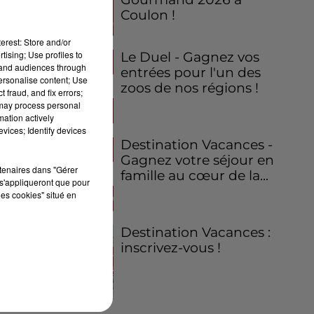
Coulon !
erest: Store and/or
tising; Use profiles to
Le Duel - Gagnez vos
tand audiences through
entrées pour l'un des
personalise content; Use
zoos de nos régions !
 fraud, and fix errors;
 may process personal
mation actively
vices; Identify devices
Destination Vacances -
Gagnez votre séjour en
rtenaires dans "Gérer
famille au cœur de la...
s'appliqueront que pour
les cookies" situé en
Destination Vacances :
inscrivez-vous !