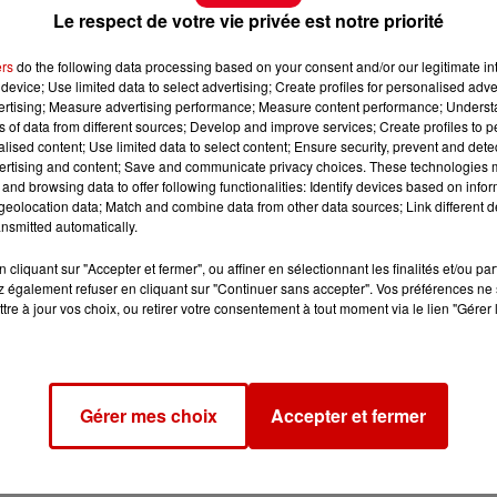
Le respect de votre vie privée est notre priorité
ers
do the following data processing based on your consent and/or our legitimate int
device; Use limited data to select advertising; Create profiles for personalised adver
vertising; Measure advertising performance; Measure content performance; Unders
ns of data from different sources; Develop and improve services; Create profiles to 
alised content; Use limited data to select content; Ensure security, prevent and detect
ertising and content; Save and communicate privacy choices. These technologies
and browsing data to offer following functionalities: Identify devices based on infor
eolocation data; Match and combine data from other data sources; Link different de
nsmitted automatically.
cliquant sur "Accepter et fermer", ou affiner en sélectionnant les finalités et/ou pa
 également refuser en cliquant sur "Continuer sans accepter". Vos préférences ne 
tre à jour vos choix, ou retirer votre consentement à tout moment via le lien "Gérer 
Gérer mes choix
Accepter et fermer