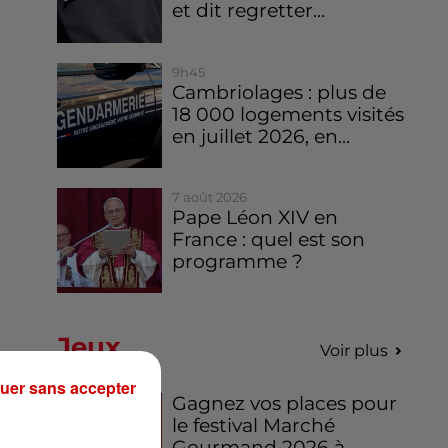
et dit regretter...
9h45
Cambriolages : plus de
18 000 logements visités
en juillet 2026, en...
7 août 2026
Pape Léon XIV en
France : quel est son
programme ?
Jeux
Voir plus
uer sans accepter
Gagnez vos places pour
le festival Marché
Gourmand 2026 à