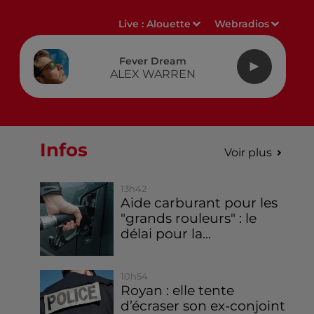
Live :
Alouette
Webradios
Fever Dream
ALEX WARREN
Infos
Voir plus
13h42
Aide carburant pour les
"grands rouleurs" : le
délai pour la...
10h54
Royan : elle tente
d’écraser son ex-conjoint