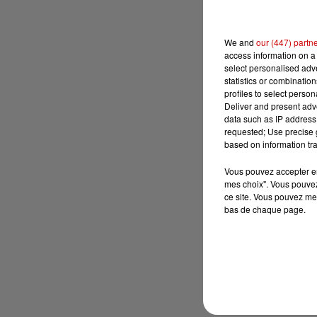
We and
our (447) partn
access information on a 
select personalised ad
statistics or combinatio
profiles to select person
Deliver and present adv
data such as IP address 
requested; Use precise g
based on information tra
Vous pouvez accepter en 
mes choix". Vous pouvez
ce site. Vous pouvez met
bas de chaque page.