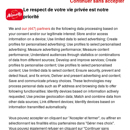
Continuer sans accepter
Gagnez vos places pour le
Le respect de votre vie privée est notre
festival Marché Gourmand 2026
priorité
à Coulon !
We and
our (447) partners
do the following data processing based on
your consent and/or our legitimate interest: Store and/or access
information on a device; Use limited data to select advertising; Create
profiles for personalised advertising; Use profiles to select personalised
Le Duel - Gagnez vos entrées
advertising; Measure advertising performance; Measure content
pour l'un des zoos de nos
performance; Understand audiences through statistics or combinations
régions !
of data from different sources; Develop and improve services; Create
profiles to personalise content; Use profiles to select personalised
content; Use limited data to select content; Ensure security, prevent and
detect fraud, and fix errors; Deliver and present advertising and content;
Save and communicate privacy choices. These technologies may
Destination Vacances - Gagnez
process personal data such as IP address and browsing data to offer
votre séjour en famille au cœur
following functionalities: Identify devices based on information actively
requested; Use precise geolocation data; Match and combine data from
de la...
other data sources; Link different devices; Identify devices based on
information transmitted automatically.
Vous pouvez accepter en cliquant sur "Accepter et fermer", ou affiner en
sélectionnant les finalités et/ou partenaires dans "Gérer mes choix".
Destination Vacances : inscrivez-
Vous pouvez également refuser en cliquant sur "Continuer sans