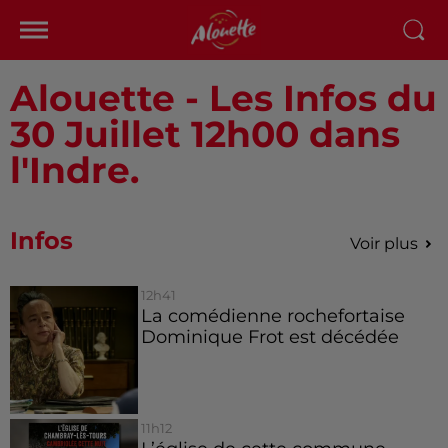
Alouette - Les Infos du
30 Juillet 12h00 dans
l'Indre.
Infos
Voir plus
12h41
La comédienne rochefortaise
Dominique Frot est décédée
11h12