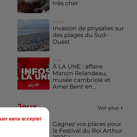
très cher
14h03
Invasion de physalies sur
des plages du Sud-
Ouest
11h51
À LA UNE : affaire
Manon Relandeau,
musée cambriolé et
Amel Bent en...
Jeux
Voir plus
uer sans accepter
Gagnez vos places pour
le Festival du Roi Arthur