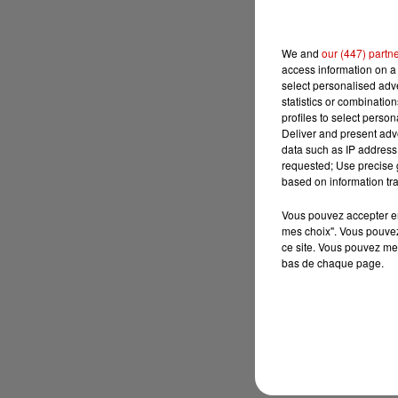
We and
our (447) partn
access information on a 
select personalised ad
statistics or combinatio
profiles to select person
Deliver and present adv
data such as IP address 
requested; Use precise g
based on information tra
Vous pouvez accepter en 
mes choix". Vous pouvez
ce site. Vous pouvez met
bas de chaque page.