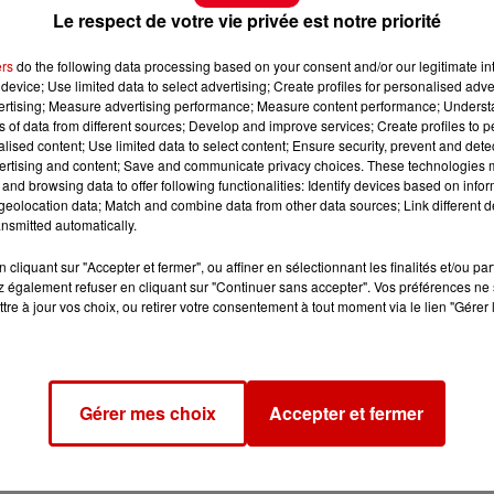
Le respect de votre vie privée est notre priorité
ers
do the following data processing based on your consent and/or our legitimate int
device; Use limited data to select advertising; Create profiles for personalised adver
vertising; Measure advertising performance; Measure content performance; Unders
ns of data from different sources; Develop and improve services; Create profiles to 
alised content; Use limited data to select content; Ensure security, prevent and detect
ertising and content; Save and communicate privacy choices. These technologies
and browsing data to offer following functionalities: Identify devices based on infor
eolocation data; Match and combine data from other data sources; Link different de
nsmitted automatically.
cliquant sur "Accepter et fermer", ou affiner en sélectionnant les finalités et/ou pa
 également refuser en cliquant sur "Continuer sans accepter". Vos préférences ne 
tre à jour vos choix, ou retirer votre consentement à tout moment via le lien "Gérer 
Gérer mes choix
Accepter et fermer