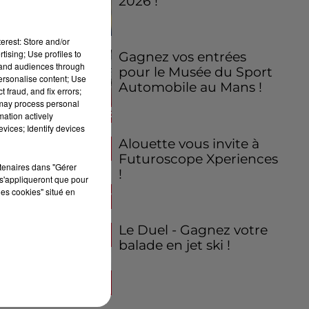
2026 !
erest: Store and/or
tising; Use profiles to
Gagnez vos entrées
tand audiences through
pour le Musée du Sport
personalise content; Use
Automobile au Mans !
 fraud, and fix errors;
 may process personal
mation actively
vices; Identify devices
Alouette vous invite à
Futuroscope Xperiences
rtenaires dans "Gérer
!
s'appliqueront que pour
les cookies" situé en
Le Duel - Gagnez votre
balade en jet ski !