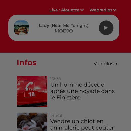
Live :
Alouette
Webradios
Lady (hear Me Tonight)
MODJO
Infos
Voir plus
15h30
Un homme décède
après une noyade dans
le Finistère
14h48
Vendre un chiot en
animalerie peut coûter