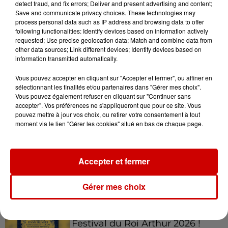
detect fraud, and fix errors; Deliver and present advertising and content;
Save and communicate privacy choices. These technologies may
process personal data such as IP address and browsing data to offer
15h02
following functionalities: Identify devices based on information actively
Éclipse solaire : découvrez les
requested; Use precise geolocation data; Match and combine data from
meilleurs spots d'observation
other data sources; Link different devices; Identify devices based on
information transmitted automatically.
du...
Vous pouvez accepter en cliquant sur "Accepter et fermer", ou affiner en
sélectionnant les finalités et/ou partenaires dans "Gérer mes choix".
Vous pouvez également refuser en cliquant sur "Continuer sans
11h51
accepter". Vos préférences ne s'appliqueront que pour ce site. Vous
À LA UNE : professeur
pouvez mettre à jour vos choix, ou retirer votre consentement à tout
condamné, repreneurs pour
moment via le lien "Gérer les cookies" situé en bas de chaque page.
Duralex et la...
Accepter et fermer
Jeux
Gérer mes choix
Voir plus
Gagnez vos places pour le
Festival du Roi Arthur 2026 !