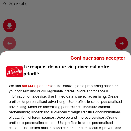
⭐
Réussite
Infos
Voir plus
Continuer sans accepter
Le respect de votre vie privée est notre
17h06
priorité
Pape Léon XIV en France : quel
est son programme ?
We and
our (447) partners
do the following data processing based on
your consent and/or our legitimate interest: Store and/or access
information on a device; Use limited data to select advertising; Create
profiles for personalised advertising; Use profiles to select personalised
advertising; Measure advertising performance; Measure content
15h54
performance; Understand audiences through statistics or combinations
Limoges : un bébé d'un mois
of data from different sources; Develop and improve services; Create
blessé dans un incendie, un
profiles to personalise content; Use profiles to select personalised
appartement...
content; Use limited data to select content; Ensure security, prevent and