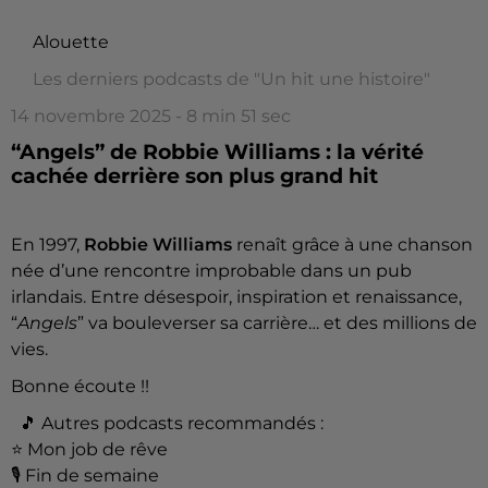
Alouette
Les derniers podcasts de "Un hit une histoire"
14 novembre 2025 - 8 min 51 sec
“Angels” de Robbie Williams : la vérité
cachée derrière son plus grand hit
En 1997,
Robbie Williams
renaît grâce à une chanson
née d’une rencontre improbable dans un pub
irlandais. Entre désespoir, inspiration et renaissance,
“
Angels
” va bouleverser sa carrière… et des millions de
vies.
Bonne écoute !!
🎵
Autres podcasts recommandés :
⭐
Mon job de rêve
🎙 Fin de semaine