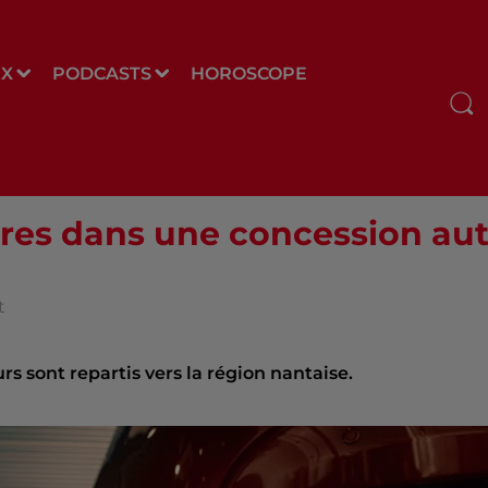
UX
PODCASTS
HOROSCOPE
itures dans une concession a
t
rs sont repartis vers la région nantaise.