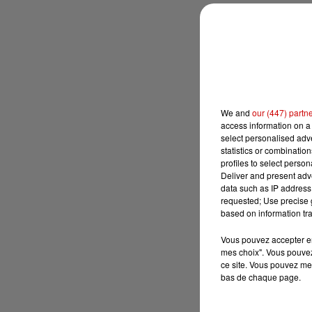
We and
our (447) partn
access information on a 
select personalised ad
statistics or combinatio
profiles to select person
Deliver and present adv
data such as IP address 
requested; Use precise g
based on information tra
Vous pouvez accepter en 
mes choix". Vous pouvez
ce site. Vous pouvez met
bas de chaque page.