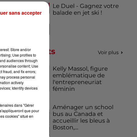
Le Duel - Gagnez votre
uer sans accepter
balade en jet ski !
Podcasts
erest: Store and/or
Voir plus
tising; Use profiles to
tand audiences through
personalise content; Use
Kelly Massol, figure
 fraud, and fix errors;
emblématique de
 may process personal
l'entrepreneuriat
mation actively
vices; Identify devices
féminin
rtenaires dans "Gérer
Aménager un school
s'appliqueront que pour
bus au Canada et
les cookies" situé en
accueillir les bleus à
Boston,...