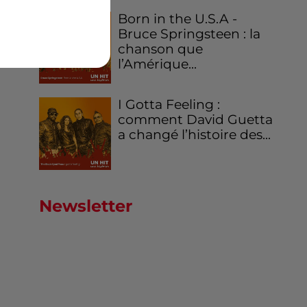
Born in the U.S.A -
Bruce Springsteen : la
chanson que
l’Amérique...
I Gotta Feeling :
comment David Guetta
a changé l’histoire des...
Newsletter