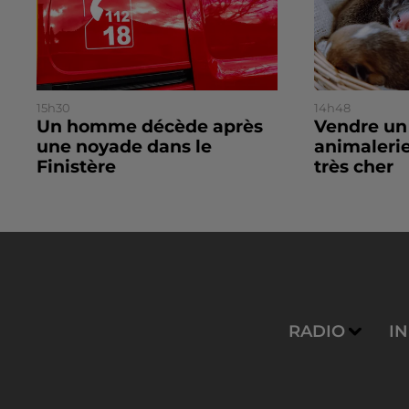
15h30
14h48
Un homme décède après
Vendre un
une noyade dans le
animalerie
Finistère
très cher
RADIO
I