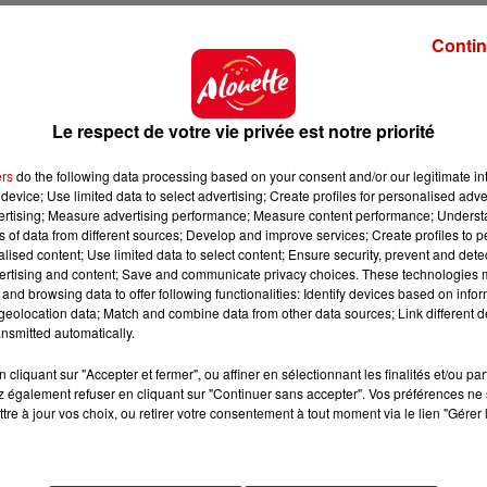
Contin
Le respect de votre vie privée est notre priorité
ers
do the following data processing based on your consent and/or our legitimate int
device; Use limited data to select advertising; Create profiles for personalised adver
vertising; Measure advertising performance; Measure content performance; Unders
ns of data from different sources; Develop and improve services; Create profiles to 
alised content; Use limited data to select content; Ensure security, prevent and detect
ertising and content; Save and communicate privacy choices. These technologies
and browsing data to offer following functionalities: Identify devices based on infor
eolocation data; Match and combine data from other data sources; Link different de
nsmitted automatically.
cliquant sur "Accepter et fermer", ou affiner en sélectionnant les finalités et/ou pa
 également refuser en cliquant sur "Continuer sans accepter". Vos préférences ne 
tre à jour vos choix, ou retirer votre consentement à tout moment via le lien "Gérer 