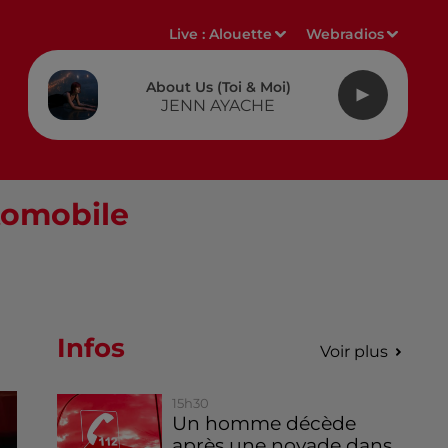
Live :
Alouette
Webradios
About Us (toi & Moi)
JENN AYACHE
utomobile
Infos
Voir plus
15h30
Un homme décède
après une noyade dans