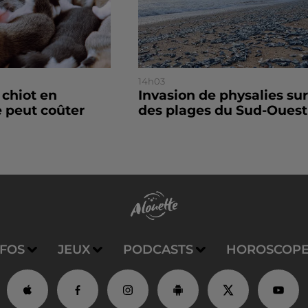
14h03
 chiot en
Invasion de physalies sur
 peut coûter
des plages du Sud-Ouest
NFOS
JEUX
PODCASTS
HOROSCOP