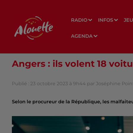
RADIO
INFOS
JE
AGENDA
Angers : ils volent 18 vo
Publié : 23 octobre 2023 à 9h44 par Joséphine Poin
Selon le procureur de la République, les malfaiteu