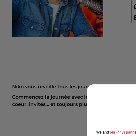
Niko vous réveille tous les jours, de 6h à 9h30, av
Commencez la journée avec le sourire en compagnie
coeur, invités... et toujours plus de hits !
We and
our (447) partn