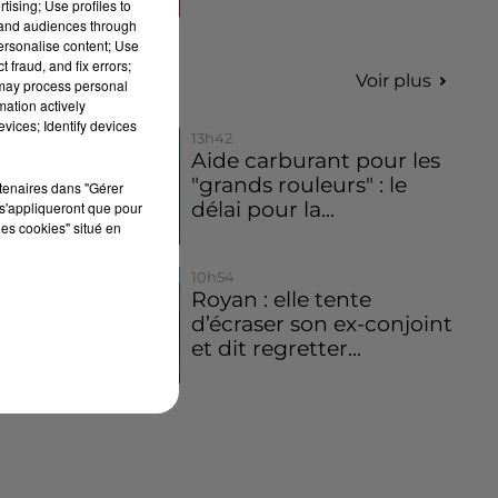
tising; Use profiles to
tand audiences through
personalise content; Use
 fraud, and fix errors;
Infos
Voir plus
 may process personal
mation actively
vices; Identify devices
13h42
Aide carburant pour les
"grands rouleurs" : le
rtenaires dans "Gérer
délai pour la...
s'appliqueront que pour
les cookies" situé en
10h54
Royan : elle tente
d’écraser son ex-conjoint
et dit regretter...