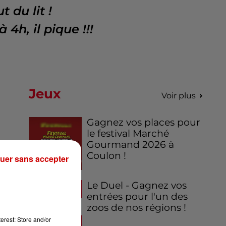
 du lit !
à 4h, il pique !!!
Jeux
Voir plus
Gagnez vos places pour
le festival Marché
Gourmand 2026 à
Coulon !
uer sans accepter
de
Le Duel - Gagnez vos
entrées pour l'un des
zoos de nos régions !
erest: Store and/or