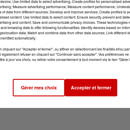
device; Use limited data to select advertising; Create profiles for personalised adver
vertising; Measure advertising performance; Measure content performance; Unders
ns of data from different sources; Develop and improve services; Create profiles to 
alised content; Use limited data to select content; Ensure security, prevent and detect
ertising and content; Save and communicate privacy choices. These technologies
and browsing data to offer following functionalities: Identify devices based on infor
eolocation data; Match and combine data from other data sources; Link different de
nsmitted automatically.
cliquant sur "Accepter et fermer", ou affiner en sélectionnant les finalités et/ou pa
 également refuser en cliquant sur "Continuer sans accepter". Vos préférences ne 
tre à jour vos choix, ou retirer votre consentement à tout moment via le lien "Gérer 
Gérer mes choix
Accepter et fermer