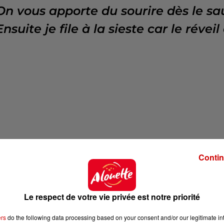
On vous apporte du sourire dès le saut
Ensuite je file à la sieste car le réveil 
ec Lola dans
Le Matin Alouette
!
Contin
 de Niko & Lola ! Infos, jeux, idées de sorties, coups 
Le respect de votre vie privée est notre priorité
ers
do the following data processing based on your consent and/or our legitimate int