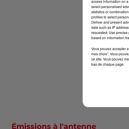
access information on a 
select personalised ad
statistics or combinatio
profiles to select person
Deliver and present adv
data such as IP address 
requested; Use precise g
based on information tra
Vous pouvez accepter en 
mes choix". Vous pouvez
ce site. Vous pouvez met
bas de chaque page.
Émissions à l'antenne