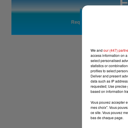
We and
our (447) partn
access information on a 
select personalised ad
statistics or combinatio
profiles to select person
Deliver and present adv
data such as IP address 
requested; Use precise g
based on information tra
Vous pouvez accepter en 
mes choix". Vous pouvez
ce site. Vous pouvez met
bas de chaque page.