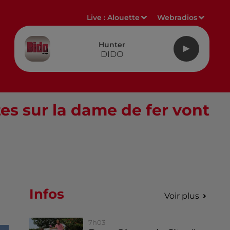
Live :
Alouette
Webradios
Hunter
DIDO
tes sur la dame de fer vont
Infos
Voir plus
7h03