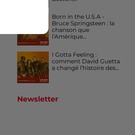
Born in the U.S.A -
Bruce Springsteen : la
chanson que
l’Amérique...
I Gotta Feeling :
comment David Guetta
a changé l’histoire des...
Newsletter