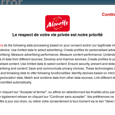
Contin
Le respect de votre vie privée est notre priorité
ers
do the following data processing based on your consent and/or our legitimate int
device; Use limited data to select advertising; Create profiles for personalised adver
vertising; Measure advertising performance; Measure content performance; Unders
ns of data from different sources; Develop and improve services; Create profiles to 
alised content; Use limited data to select content; Ensure security, prevent and detect
ertising and content; Save and communicate privacy choices. These technologies
and browsing data to offer following functionalities: Identify devices based on infor
eolocation data; Match and combine data from other data sources; Link different de
nsmitted automatically.
cliquant sur "Accepter et fermer", ou affiner en sélectionnant les finalités et/ou pa
 également refuser en cliquant sur "Continuer sans accepter". Vos préférences ne 
tre à jour vos choix, ou retirer votre consentement à tout moment via le lien "Gérer 