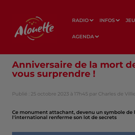
RADIO
INFOS
JE
AGENDA
Anniversaire de la mort de
vous surprendre !
Publié : 25 octobre 2023 à 17h45 par Charles de Villi
Ce monument attachant, devenu un symbole de la 
l'international renferme son lot de secrets