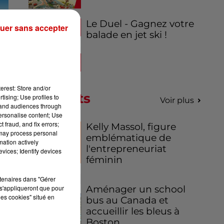
Le Duel - Gagnez votre
uer sans accepter
balade en jet ski !
erest: Store and/or
Podcasts
tising; Use profiles to
Voir plus
tand audiences through
personalise content; Use
 fraud, and fix errors;
Kelly Massol, figure
 may process personal
emblématique de
mation actively
l'entrepreneuriat
vices; Identify devices
féminin
rtenaires dans "Gérer
s'appliqueront que pour
Aménager un school
les cookies" situé en
bus au Canada et
accueillir les bleus à
Boston,...