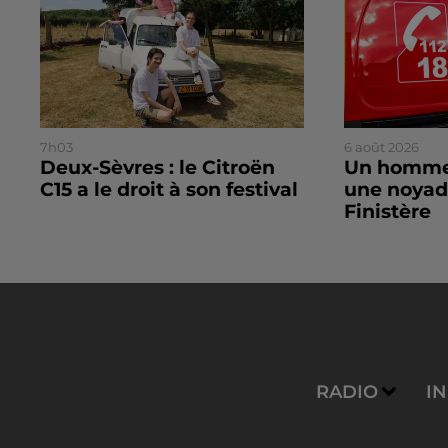
7h03
6 août 2026
Deux-Sèvres : le Citroën
Un homme
C15 a le droit à son festival
une noyad
Finistère
RADIO
I