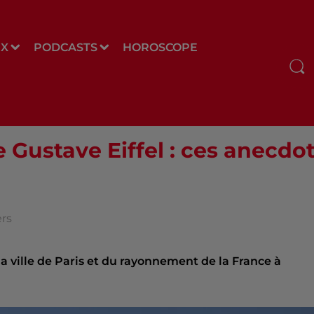
UX
PODCASTS
HOROSCOPE
 Gustave Eiffel : ces anecdo
ers
ville de Paris et du rayonnement de la France à