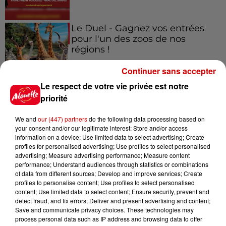
Le Duel - Gagnez vos entrées
pour l'un des zoos de nos
régions !
Continuer sans accepter
Le respect de votre vie privée est notre
Destination Vacances - Gagnez
priorité
votre séjour en famille au cœur
de la...
We and
our (447) partners
do the following data processing based on
your consent and/or our legitimate interest: Store and/or access
information on a device; Use limited data to select advertising; Create
profiles for personalised advertising; Use profiles to select personalised
advertising; Measure advertising performance; Measure content
Destination Vacances : inscrivez-
performance; Understand audiences through statistics or combinations
vous !
of data from different sources; Develop and improve services; Create
profiles to personalise content; Use profiles to select personalised
content; Use limited data to select content; Ensure security, prevent and
detect fraud, and fix errors; Deliver and present advertising and content;
Save and communicate privacy choices. These technologies may
process personal data such as IP address and browsing data to offer