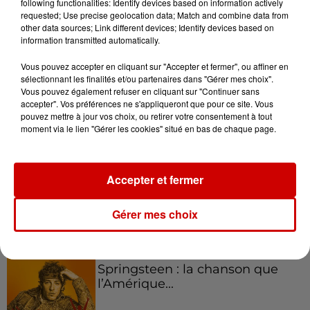
following functionalities: Identify devices based on information actively
requested; Use precise geolocation data; Match and combine data from
Podcasts
other data sources; Link different devices; Identify devices based on
Voir plus
information transmitted automatically.
Vous pouvez accepter en cliquant sur "Accepter et fermer", ou affiner en
Kelly Massol, figure
sélectionnant les finalités et/ou partenaires dans "Gérer mes choix".
emblématique de
Vous pouvez également refuser en cliquant sur "Continuer sans
l'entrepreneuriat féminin
accepter". Vos préférences ne s'appliqueront que pour ce site. Vous
pouvez mettre à jour vos choix, ou retirer votre consentement à tout
moment via le lien "Gérer les cookies" situé en bas de chaque page.
Aménager un school bus au
Canada et accueillir les bleus à
Accepter et fermer
Boston,...
Gérer mes choix
Born in the U.S.A - Bruce
Springsteen : la chanson que
l’Amérique...