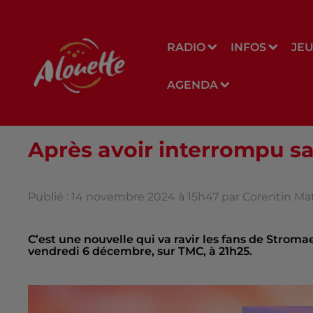
RADIO
INFOS
JE
AGENDA
Après avoir interrompu sa 
Publié : 14 novembre 2024 à 15h47 par Corentin Ma
C’est une nouvelle qui va ravir les fans de Stromae 
vendredi 6 décembre, sur TMC, à 21h25.