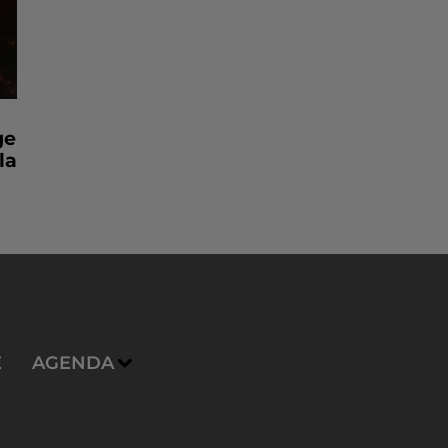
ge
la
E
AGENDA