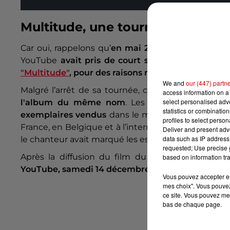
Multitude, une tournée inachevé
Car oui, rappelons qu’
en mai 2023, l’interprète d
YouTube
avait pris de court ses très nombreu
"Multitude"
,
pour des raisons médicales.
We and
our (447) partn
Malgré l’arrêt de sa tournée, cette dernière rest
access information on a 
select personalised ad
l'album du même nom
.
Les chiffres parlent 
statistics or combinatio
exemplaires vendus
dans le monde mais aussi,
d
profiles to select person
France, en Belgique et à l’international. On n’oubli
Deliver and present adv
data such as IP address 
le chanteur avait marqué les esprits
en chantant en
requested; Use precise g
Après la diffusion du film du concert le 6 dé
based on information tra
YouTube, samedi 14 décembre.
Vous pouvez accepter en 
mes choix". Vous pouvez
ce site. Vous pouvez met
bas de chaque page.