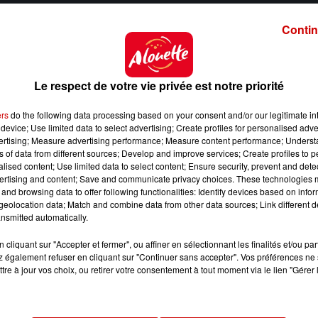
Contin
e, mais aux chiffres formidables !
e "Papaoutai",
vu par plus d’un milliard de personnes s
x fans en annonçant
l’annulation de la fin de sa tour
Le respect de votre vie privée est notre priorité
ers
do the following data processing based on your consent and/or our legitimate int
e
une aventure exceptionnelle et un véritable succès 
device; Use limited data to select advertising; Create profiles for personalised adver
vertising; Measure advertising performance; Measure content performance; Unders
d’eux-mêmes :
1,1 milliard de streams, plus de 870 0
ns of data from different sources; Develop and improve services; Create profiles to 
e nombreuses certifications : triple disque de platine
alised content; Use limited data to select content; Ensure security, prevent and detect
era pas non plus,
la prestation de Stromae au JT de TF1
ertising and content; Save and communicate privacy choices. These technologies
and browsing data to offer following functionalities: Identify devices based on infor
 direct son titre "L’enfer"
.
eolocation data; Match and combine data from other data sources; Link different de
cembre sur TMC,
"Multitude, le film" sera disponible s
nsmitted automatically.
cliquant sur "Accepter et fermer", ou affiner en sélectionnant les finalités et/ou pa
 également refuser en cliquant sur "Continuer sans accepter". Vos préférences ne 
tre à jour vos choix, ou retirer votre consentement à tout moment via le lien "Gérer 