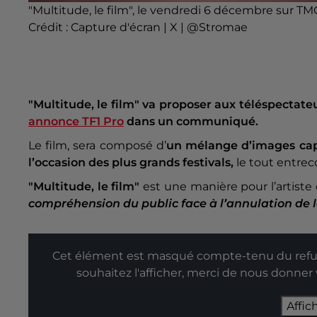
"Multitude, le film", le vendredi 6 décembre sur TM
Crédit :
Capture d'écran | X | @Stromae
"Multitude, le film" va proposer aux téléspectateu
annonce TF1 Pro
dans un communiqué.
Le film, sera composé d’
un mélange d’images cap
l’occasion des plus grands festivals,
le tout entre
"Multitude, le film"
est une manière pour l’artiste
compréhension du public face à l’annulation de la
Cet élément est masqué compte-tenu du refus
souhaitez l'afficher, merci de nous donner
Affic