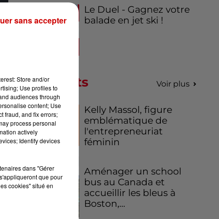
Le Duel - Gagnez votre
uer sans accepter
balade en jet ski !
ur
née
Podcasts
erest: Store and/or
Voir plus
de
tising; Use profiles to
tand audiences through
00
personalise content; Use
Kelly Massol, figure
en
 fraud, and fix errors;
emblématique de
où
 may process personal
l'entrepreneuriat
mation actively
vices; Identify devices
féminin
ur
rtenaires dans "Gérer
Aménager un school
s'appliqueront que pour
bus au Canada et
les cookies" situé en
accueillir les bleus à
Boston,...