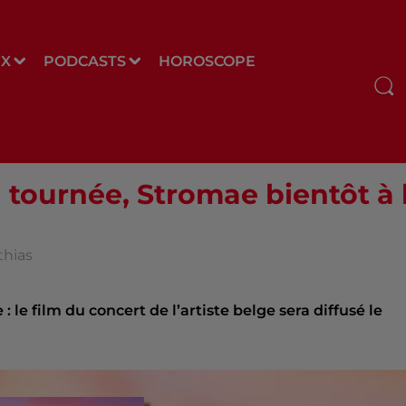
UX
PODCASTS
HOROSCOPE
tournée, Stromae bientôt à la
thias
: le film du concert de l’artiste belge sera diffusé le