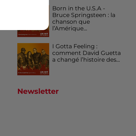
Born in the U.S.A -
Bruce Springsteen : la
chanson que
l’Amérique...
I Gotta Feeling :
comment David Guetta
a changé l’histoire des...
Newsletter