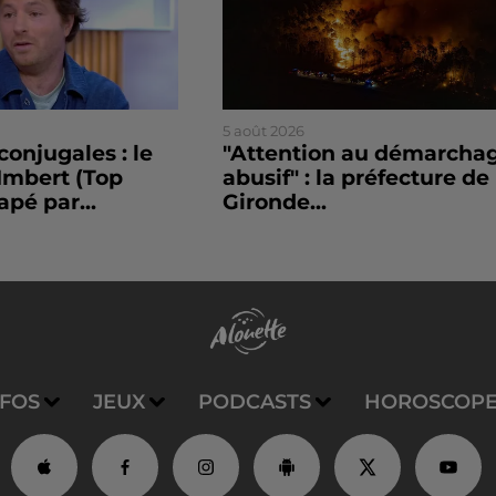
5 août 2026
conjugales : le
"Attention au démarcha
Imbert (Top
abusif" : la préfecture de 
apé par...
Gironde...
NFOS
JEUX
PODCASTS
HOROSCOP