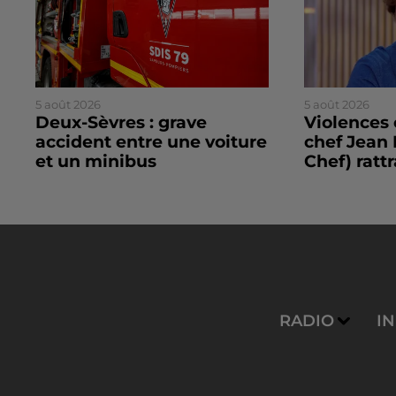
5 août 2026
5 août 2026
Deux-Sèvres : grave
Violences 
accident entre une voiture
chef Jean 
et un minibus
Chef) rattr
RADIO
I