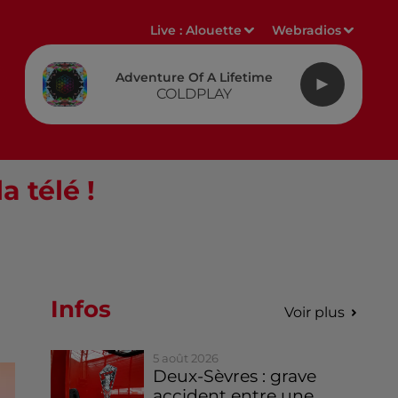
Live :
Alouette
Webradios
Adventure Of A Lifetime
COLDPLAY
 télé !
Infos
Voir plus
5 août 2026
Deux-Sèvres : grave
accident entre une