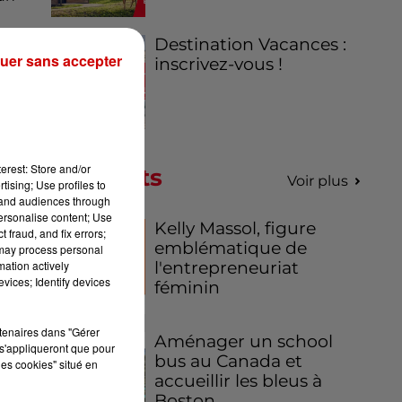
Destination Vacances :
es
uer sans accepter
inscrivez-vous !
ne
he.
.
erest: Store and/or
Podcasts
Voir plus
tising; Use profiles to
tand audiences through
personalise content; Use
Kelly Massol, figure
 fraud, and fix errors;
emblématique de
 may process personal
mation actively
l'entrepreneuriat
vices; Identify devices
féminin
rtenaires dans "Gérer
Aménager un school
s'appliqueront que pour
bus au Canada et
les cookies" situé en
accueillir les bleus à
Boston,...