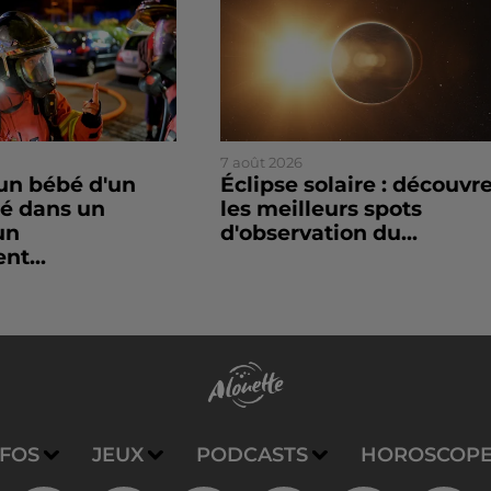
7 août 2026
un bébé d'un
Éclipse solaire : découvr
sé dans un
les meilleurs spots
un
d'observation du...
nt...
NFOS
JEUX
PODCASTS
HOROSCOP