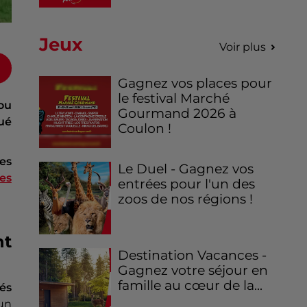
Jeux
Voir plus
Gagnez vos places pour
le festival Marché
ou
Gourmand 2026 à
ué
Coulon !
es
Le Duel - Gagnez vos
es
entrées pour l'un des
zoos de nos régions !
nt
Destination Vacances -
Gagnez votre séjour en
famille au cœur de la...
tés
un