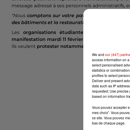
message adressé à ses personnels administratifs, e
"Nous
comptons sur votre patience
et
votre com
des bâtiments et la restauration du bâtiment B 
Les
organisations étudiantes
et
l'intersyndi
manifestation mardi 11 février à Paris,
devant le m
Ils veulent
protester notamment contre les coupes
We and
our (447) partn
access information on a 
select personalised ad
statistics or combinatio
profiles to select person
Deliver and present adv
data such as IP address 
requested; Use precise g
based on information tra
Vous pouvez accepter en 
mes choix". Vous pouvez
ce site. Vous pouvez met
bas de chaque page.