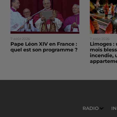
7 août 2026
7 août 2026
Pape Léon XIV en France :
Limoges : 
quel est son programme ?
mois bles
incendie, 
apparteme
RADIO
I