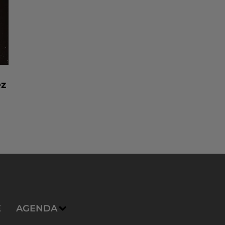
ez
E
AGENDA