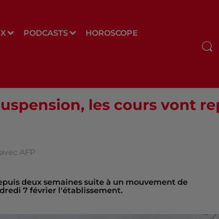
UX
PODCASTS
HOROSCOPE
spension, les cours vont re
s avec AFP
 depuis deux semaines suite à un mouvement de
redi 7 février l'établissement.