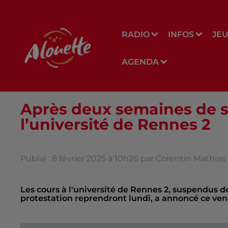
RADIO
INFOS
JE
AGENDA
Après deux semaines de su
l’université de Rennes 2
Publié : 8 février 2025 à 10h26 par Corentin Mathia
Les cours à l'université de Rennes 2, suspendus
protestation reprendront lundi, a annoncé ce vend