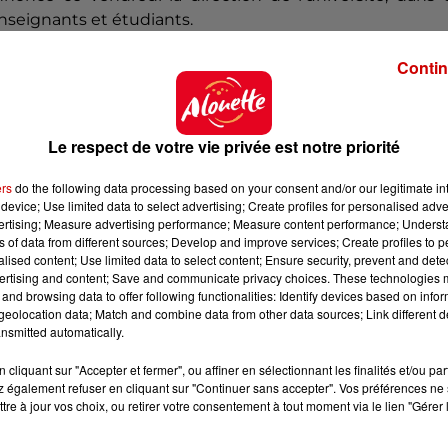
nseignants et étudiants.
préhension
quant au fait que
le nettoyage des façad
Contin
prendront plusieurs semaines
"
, a ajouté la direction.
cale de l'Enseignement supérieur ont appelé à u
inistère de l'Enseignement supérieur et de la Recherc
Le respect de votre vie privée est notre priorité
 budgétaires et certaines hausses de frais envisagées
ers
do the following data processing based on your consent and/or our legitimate int
device; Use limited data to select advertising; Create profiles for personalised adver
vertising; Measure advertising performance; Measure content performance; Unders
ns of data from different sources; Develop and improve services; Create profiles to 
alised content; Use limited data to select content; Ensure security, prevent and detect
ertising and content; Save and communicate privacy choices. These technologies
and browsing data to offer following functionalities: Identify devices based on infor
eolocation data; Match and combine data from other data sources; Link different de
nsmitted automatically.
cliquant sur "Accepter et fermer", ou affiner en sélectionnant les finalités et/ou pa
 également refuser en cliquant sur "Continuer sans accepter". Vos préférences ne 
tre à jour vos choix, ou retirer votre consentement à tout moment via le lien "Gérer 