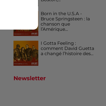
Born in the U.S.A -
Bruce Springsteen : la
chanson que
l’Amérique...
I Gotta Feeling :
comment David Guetta
a changé l’histoire des...
Newsletter