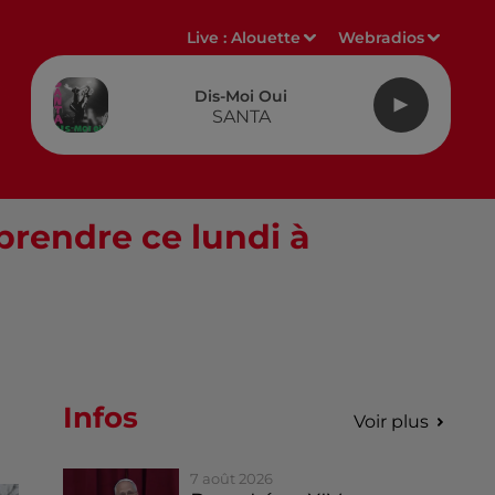
Live :
Alouette
Webradios
Dis-Moi Oui
SANTA
prendre ce lundi à
Infos
Voir plus
7 août 2026