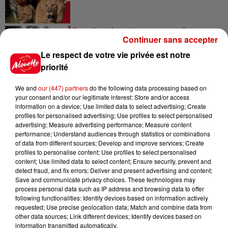
Destination Vacances - Gagnez
Continuer sans accepter
votre séjour en famille au cœur
de la...
Le respect de votre vie privée est notre
priorité
We and
our (447) partners
do the following data processing based on
your consent and/or our legitimate interest: Store and/or access
Destination Vacances : inscrivez-
information on a device; Use limited data to select advertising; Create
vous !
profiles for personalised advertising; Use profiles to select personalised
advertising; Measure advertising performance; Measure content
performance; Understand audiences through statistics or combinations
of data from different sources; Develop and improve services; Create
profiles to personalise content; Use profiles to select personalised
content; Use limited data to select content; Ensure security, prevent and
detect fraud, and fix errors; Deliver and present advertising and content;
Save and communicate privacy choices. These technologies may
Podcasts
Voir plus
process personal data such as IP address and browsing data to offer
following functionalities: Identify devices based on information actively
requested; Use precise geolocation data; Match and combine data from
Kelly Massol, figure
other data sources; Link different devices; Identify devices based on
emblématique de
information transmitted automatically.