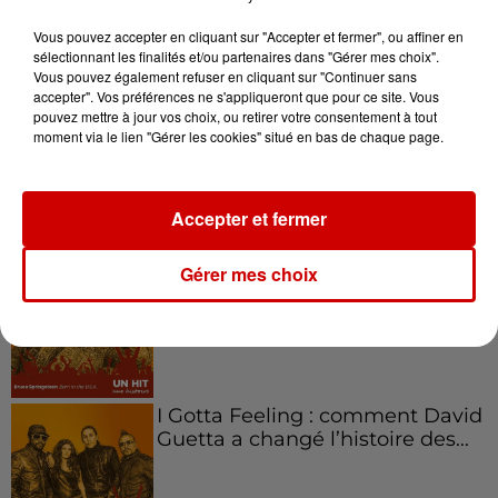
l'entrepreneuriat féminin
Vous pouvez accepter en cliquant sur "Accepter et fermer", ou affiner en
sélectionnant les finalités et/ou partenaires dans "Gérer mes choix".
Vous pouvez également refuser en cliquant sur "Continuer sans
accepter". Vos préférences ne s'appliqueront que pour ce site. Vous
pouvez mettre à jour vos choix, ou retirer votre consentement à tout
Aménager un school bus au
moment via le lien "Gérer les cookies" situé en bas de chaque page.
Canada et accueillir les bleus à
Boston,...
Accepter et fermer
Born in the U.S.A - Bruce
Gérer mes choix
Springsteen : la chanson que
l’Amérique...
I Gotta Feeling : comment David
Guetta a changé l’histoire des...