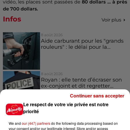
vidéo, les places sont passées de
80 dollars ... à près
de 700 dollars.
Infos
Voir plus
8 août 2026
Aide carburant pour les "grands
rouleurs" : le délai pour la...
8 août 2026
Royan : elle tente d’écraser son
ex-conjoint et dit regretter...
Continuer sans accepter
Le respect de votre vie privée est notre
priorité
8 août 2026
Cambriolages : plus de 18 000
We and
our (447) partners
do the following data processing based on
logements visités en juillet 2026,
your consent and/or our legitimate interest: Store and/or access