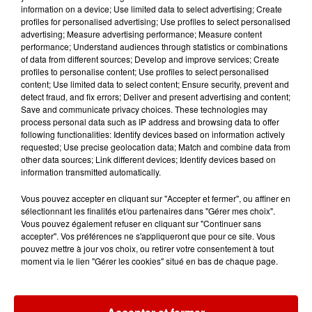
en...
information on a device; Use limited data to select advertising; Create
profiles for personalised advertising; Use profiles to select personalised
advertising; Measure advertising performance; Measure content
performance; Understand audiences through statistics or combinations
7 août 2026
of data from different sources; Develop and improve services; Create
Pape Léon XIV en France : quel
profiles to personalise content; Use profiles to select personalised
est son programme ?
content; Use limited data to select content; Ensure security, prevent and
detect fraud, and fix errors; Deliver and present advertising and content;
Save and communicate privacy choices. These technologies may
process personal data such as IP address and browsing data to offer
following functionalities: Identify devices based on information actively
requested; Use precise geolocation data; Match and combine data from
other data sources; Link different devices; Identify devices based on
Jeux
Voir plus
information transmitted automatically.
Vous pouvez accepter en cliquant sur "Accepter et fermer", ou affiner en
Gagnez vos places pour le
sélectionnant les finalités et/ou partenaires dans "Gérer mes choix".
festival Marché Gourmand 2026
Vous pouvez également refuser en cliquant sur "Continuer sans
accepter". Vos préférences ne s'appliqueront que pour ce site. Vous
à Coulon !
pouvez mettre à jour vos choix, ou retirer votre consentement à tout
moment via le lien "Gérer les cookies" situé en bas de chaque page.
Le Duel - Gagnez vos entrées