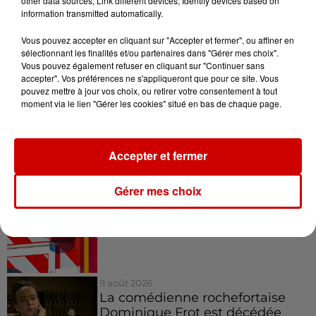
other data sources; Link different devices; Identify devices based on
Il faut compter 25€ la séance pour profiter du
information transmitted automatically.
premier sauna flottant de France.
Crédit :
Mikaël Le Gac
Vous pouvez accepter en cliquant sur "Accepter et fermer", ou affiner en
Infos
sélectionnant les finalités et/ou partenaires dans "Gérer mes choix".
Voir plus
Vous pouvez également refuser en cliquant sur "Continuer sans
accepter". Vos préférences ne s'appliqueront que pour ce site. Vous
pouvez mettre à jour vos choix, ou retirer votre consentement à tout
9 août 2026
moment via le lien "Gérer les cookies" situé en bas de chaque page.
SNCF : attention à ce faux SMS
réclamant le paiement d'une
amende
Accepter et fermer
Gérer mes choix
9 août 2026
Un incendie se déclare à
l’hôpital du Mans
9 août 2026
La comédienne rochefortaise
Dominique Frot est décédée