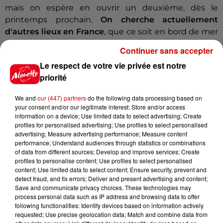
mais on espère en ouvrir un deuxième, dès le
printemps prochain.
On cherche actuellement
d'autres lieux en France
, que ce soit en bord de mer
ou pas. Ça peut être en lac, ça peut être en rivière. Il y
Continuer sans accepter
a plusieurs possibilités, plusieurs solutions
Le respect de votre vie privée est notre
techniques et on espère en ouvrir un maximum en
priorité
France.
We and
our (447) partners
do the following data processing based on
your consent and/or our legitimate interest: Store and/or access
information on a device; Use limited data to select advertising; Create
profiles for personalised advertising; Use profiles to select personalised
advertising; Measure advertising performance; Measure content
performance; Understand audiences through statistics or combinations
of data from different sources; Develop and improve services; Create
profiles to personalise content; Use profiles to select personalised
content; Use limited data to select content; Ensure security, prevent and
detect fraud, and fix errors; Deliver and present advertising and content;
Save and communicate privacy choices. These technologies may
process personal data such as IP address and browsing data to offer
following functionalities: Identify devices based on information actively
requested; Use precise geolocation data; Match and combine data from