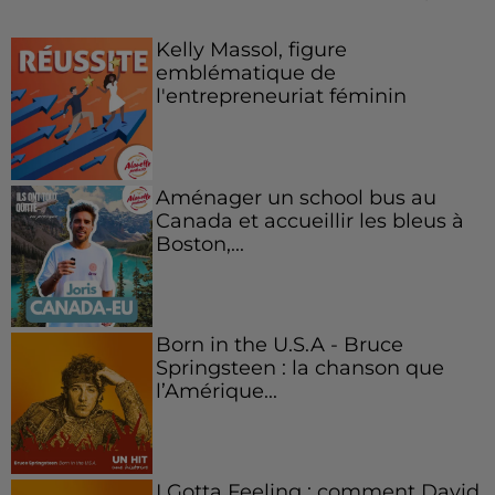
Kelly Massol, figure
emblématique de
l'entrepreneuriat féminin
Aménager un school bus au
Canada et accueillir les bleus à
Boston,...
Born in the U.S.A - Bruce
Springsteen : la chanson que
l’Amérique...
I Gotta Feeling : comment David