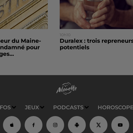
10h10
seur du Maine-
Duralex : trois repreneur
condamné pour
potentiels
es...
NFOS
JEUX
PODCASTS
HOROSCOP