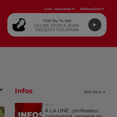
Live :
Alouette
Webradios
J'irai Ou Tu Iras
CELINE DION & JEAN-
JACQUES GOLDMAN
Infos
de
Voir plus
11h51
À LA UNE : professeur
condamné, repreneurs