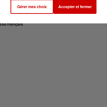
ité
Gérer mes choix
Accepter et fermer
ne immense responsabilité.
" À Beauval,
250 singes vive
 part
", insiste-t-il. Entre diplomatie, écologie et pédagog
zoo français
.