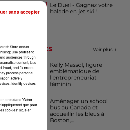
Le Duel - Gagnez votre
es.
balade en jet ski !
uer sans accepter
tes
re
se-
es
Podcasts
erest: Store and/or
Voir plus
tising; Use profiles to
tand audiences through
personalise content; Use
Kelly Massol, figure
 fraud, and fix errors;
emblématique de
 may process personal
l'entrepreneuriat
mation actively
 ce
féminin
vices; Identify devices
nt
rtenaires dans "Gérer
Aménager un school
s'appliqueront que pour
ine
bus au Canada et
les cookies" situé en
accueillir les bleus à
Boston,...