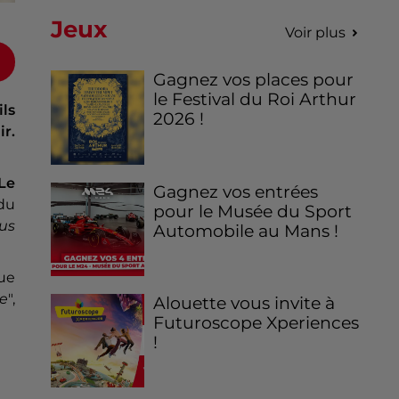
Jeux
Voir plus
Gagnez vos places pour
le Festival du Roi Arthur
ils
2026 !
ir.
Le
Gagnez vos entrées
 du
pour le Musée du Sport
us
Automobile au Mans !
que
te
",
Alouette vous invite à
Futuroscope Xperiences
!