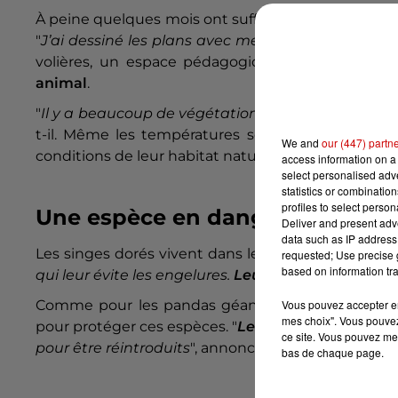
À peine quelques mois ont suffi pour concevoir et 
"
J’ai dessiné les plans avec mes architectes en 
volières, un espace pédagogique et un bâtiment
animal
.
"
Il y a beaucoup de végétation, de décors venus de
t-il. Même les températures sont régulées :
clima
We and
our (447) partn
conditions de leur habitat naturel.
access information on a 
select personalised ad
statistics or combinatio
profiles to select person
Une espèce en danger… et un es
Deliver and present adv
data such as IP address 
Les singes dorés vivent dans les montagnes froides 
requested; Use precise g
based on information tra
qui leur évite les engelures.
Leur cri est si particu
Comme pour les pandas géants, la
Chine
mène u
Vous pouvez accepter en 
mes choix". Vous pouvez
pour protéger ces espèces. "
Les parents vont rest
ce site. Vous pouvez met
pour être réintroduits
", annonce Rodolphe Delord.
bas de chaque page.