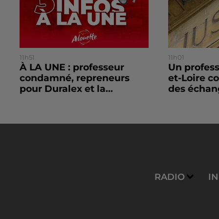
11h51
11h01
À LA UNE : professeur
Un profes
condamné, repreneurs
et-Loire 
pour Duralex et la...
des échang
RADIO
I