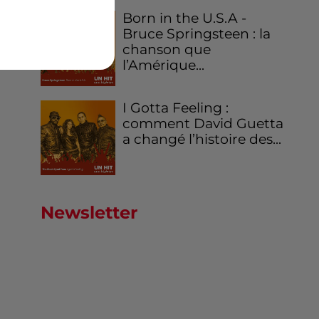
Born in the U.S.A -
Bruce Springsteen : la
nt
chanson que
ie,
l’Amérique...
I Gotta Feeling :
comment David Guetta
a changé l’histoire des...
Newsletter