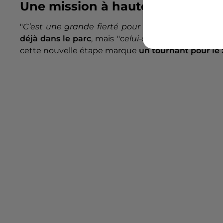
Une mission à haute responsabil
"
C’est une grande fierté pour nous, mais aussi u
déjà dans le parc
, mais "c
elui-ci est totalement à
cette nouvelle étape marque
un tournant pour le 