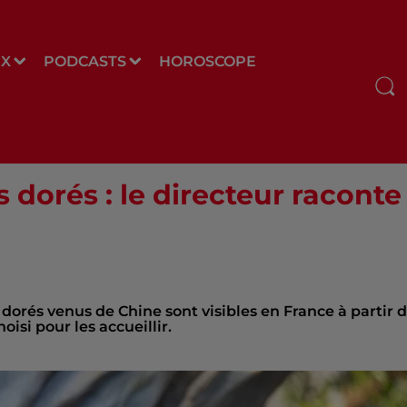
UX
PODCASTS
HOROSCOPE
 dorés : le directeur raconte
s dorés venus de Chine sont visibles en France à partir 
isi pour les accueillir.