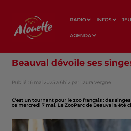
RADIO
INFOS
JE
AGENDA
Beauval dévoile ses singes
Publié : 6 mai 2025 à 6h12 par Laura Vergne
C'est un tournant pour le zoo français : des singe
ce mercredi 7 mai. Le ZooParc de Beauval a été cho