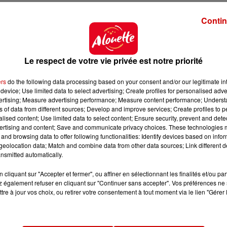
construire une structure entièrement dédiée à ces sing
Contin
quelques semaines
", raconte Rodolphe Delord. Deux vas
 de nuit ont vu le jour, tous pensés pour le
bien-êt
Le respect de votre vie privée est notre priorité
 Chine… Tout est fait pour qu’ils se sentent bien
", préci
tisation et brumisateurs
permettent de reproduire l
ers
do the following data processing based on your consent and/or our legitimate int
device; Use limited data to select advertising; Create profiles for personalised adver
vertising; Measure advertising performance; Measure content performance; Unders
ns of data from different sources; Develop and improve services; Create profiles to 
alised content; Use limited data to select content; Ensure security, prevent and detect
poir
ertising and content; Save and communicate privacy choices. These technologies
and browsing data to offer following functionalities: Identify devices based on infor
de Chine, parfois jusqu’à -20 °C. "
Ils n’ont pas de nez,
eolocation data; Match and combine data from other data sources; Link different de
nsmitted automatically.
lier qu’on dirait un ventriloque
", précise le directeur.
n vaste programme de conservation et de reboiseme
cliquant sur "Accepter et fermer", ou affiner en sélectionnant les finalités et/ou pa
 également refuser en cliquant sur "Continuer sans accepter". Vos préférences ne 
er dix ans à Beauval.
Les jeunes, eux, repartiront en Ch
tre à jour vos choix, ou retirer votre consentement à tout moment via le lien "Gérer 