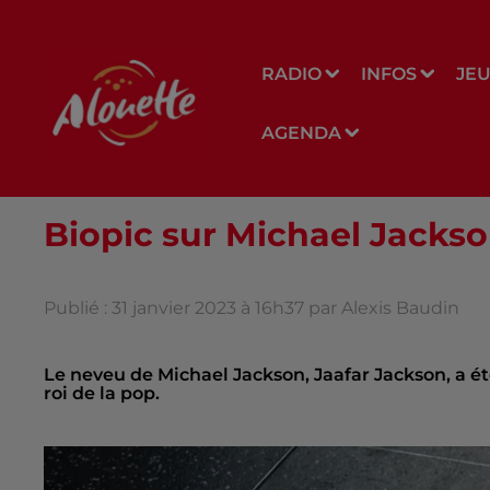
RADIO
INFOS
JE
AGENDA
Biopic sur Michael Jackso
Publié : 31 janvier 2023 à 16h37 par Alexis Baudin
Le neveu de Michael Jackson, Jaafar Jackson, a été
roi de la pop.