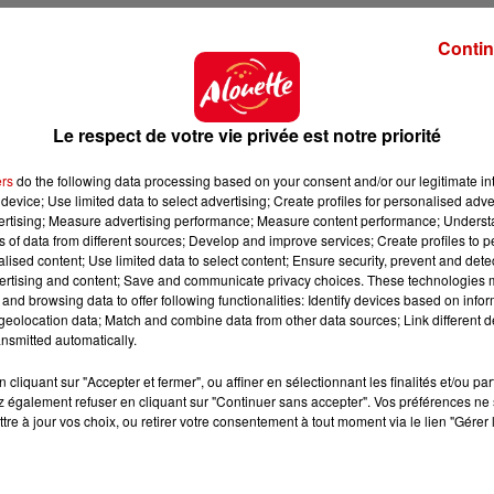
al concerné a réagi sur Twitter en expliquant qu'il est
"
t
Contin
 oncle Michael
"
. La mère du roi de la pop a l'air égalem
racontant que
"Jaafar incarne mon fils. C'est telleme
son
"
.
Le respect de votre vie privée est notre priorité
r la personne qui incarnera Michael Jackson. Cependan
jet de Jaafar :
"J'ai été époustouflé par la façon dont
ers
do the following data processing based on your consent and/or our legitimate int
sonnalité de Michael. Il était
la seule personne à pouvo
device; Use limited data to select advertising; Create profiles for personalised adver
vertising; Measure advertising performance; Measure content performance; Unders
ns of data from different sources; Develop and improve services; Create profiles to 
biopic sur Freddie Mercury
(Bohemian Rhapsody) qui f
alised content; Use limited data to select content; Ensure security, prevent and detect
ertising and content; Save and communicate privacy choices. These technologies
oir un résultat final de grande qualité.
and browsing data to offer following functionalities: Identify devices based on infor
eolocation data; Match and combine data from other data sources; Link different de
nsmitted automatically.
 du dépôt de cookies que vous avez exprimé. Si vous
cliquant sur "Accepter et fermer", ou affiner en sélectionnant les finalités et/ou pa
 votre accord en cliquant sur le bouton ci-dessous.
 également refuser en cliquant sur "Continuer sans accepter". Vos préférences ne 
tre à jour vos choix, ou retirer votre consentement à tout moment via le lien "Gérer 
her l'élément