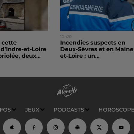
10h20
 cette
Incendies suspects en
’Indre-et-Loire
Deux-Sèvres et en Maine
riolée, deux...
et-Loire : un...
NFOS
JEUX
PODCASTS
HOROSCOP