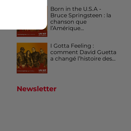
Born in the U.S.A -
Bruce Springsteen : la
chanson que
l’Amérique...
I Gotta Feeling :
comment David Guetta
a changé l’histoire des...
Newsletter