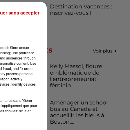
Destination Vacances :
rès
uer sans accepter
inscrivez-vous !
ent
nt
t,
 il
erest: Store and/or
Podcasts
ir
Voir plus
tising; Use profiles to
tand audiences through
personalise content; Use
Kelly Massol, figure
ut
 fraud, and fix errors;
emblématique de
 may process personal
l'entrepreneuriat
mation actively
vices; Identify devices
féminin
rtenaires dans "Gérer
Aménager un school
s'appliqueront que pour
bus au Canada et
les cookies" situé en
accueillir les bleus à
Boston,...