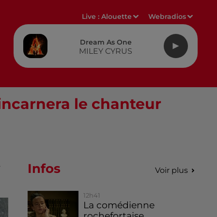
Live :
Alouette
Webradios
Dream As One
MILEY CYRUS
incarnera le chanteur
Infos
e
Voir plus
12h41
La comédienne
rochefortaise