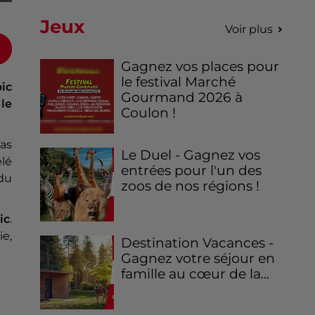
Jeux
Voir plus
Gagnez vos places pour
le festival Marché
ic
Gourmand 2026 à
le
Coulon !
pas
Le Duel - Gagnez vos
elé
entrées pour l'un des
 du
zoos de nos régions !
ic
.
e,
Destination Vacances -
Gagnez votre séjour en
famille au cœur de la...