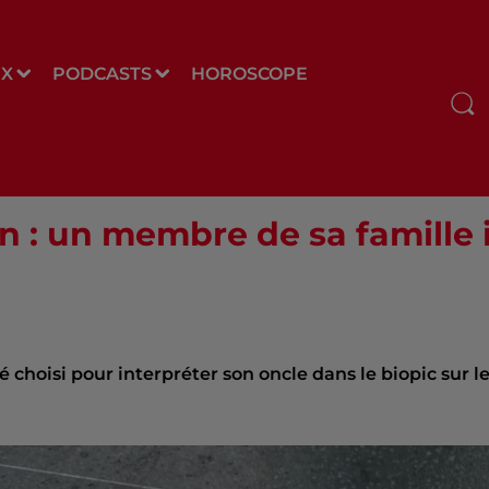
UX
PODCASTS
HOROSCOPE
n : un membre de sa famille 
 choisi pour interpréter son oncle dans le biopic sur l