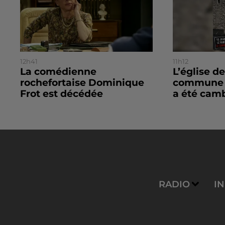
12h41
11h12
La comédienne
L’église de
rochefortaise Dominique
commune d
Frot est décédée
a été camb
RADIO
I