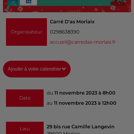
Carré D'as Morlaix
Organisateur
0298638390
accueil@carredas-morlaix.fr
Ajouter à votre calendrier
du
11 novembre 2023 à 8h00
Date
au
11 novembre 2023 à 12h00
29 bis rue Camille Langevin
Lieu
29600
Morlaix