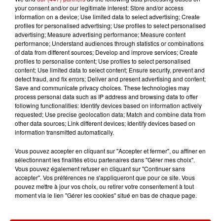
A bientôt.
your consent and/or our legitimate interest: Store and/or access
information on a device; Use limited data to select advertising; Create
Infos
Voir plus
profiles for personalised advertising; Use profiles to select personalised
advertising; Measure advertising performance; Measure content
performance; Understand audiences through statistics or combinations
6 août 2026
of data from different sources; Develop and improve services; Create
Un homme décède après une
profiles to personalise content; Use profiles to select personalised
noyade dans le Finistère
content; Use limited data to select content; Ensure security, prevent and
detect fraud, and fix errors; Deliver and present advertising and content;
Save and communicate privacy choices. These technologies may
process personal data such as IP address and browsing data to offer
following functionalities: Identify devices based on information actively
6 août 2026
requested; Use precise geolocation data; Match and combine data from
Vendre un chiot en animalerie
other data sources; Link different devices; Identify devices based on
information transmitted automatically.
peut coûter très cher
Vous pouvez accepter en cliquant sur "Accepter et fermer", ou affiner en
sélectionnant les finalités et/ou partenaires dans "Gérer mes choix".
Vous pouvez également refuser en cliquant sur "Continuer sans
accepter". Vos préférences ne s'appliqueront que pour ce site. Vous
6 août 2026
pouvez mettre à jour vos choix, ou retirer votre consentement à tout
Invasion de physalies sur des
moment via le lien "Gérer les cookies" situé en bas de chaque page.
plages du Sud-Ouest