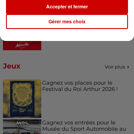
Accepter et fermer
6 août 2026
À LA UNE : affaire Manon
Gérer mes choix
Relandeau, musée cambriolé et
Amel Bent en...
Jeux
Voir plus
Gagnez vos places pour le
Festival du Roi Arthur 2026 !
Gagnez vos entrées pour le
Musée du Sport Automobile au